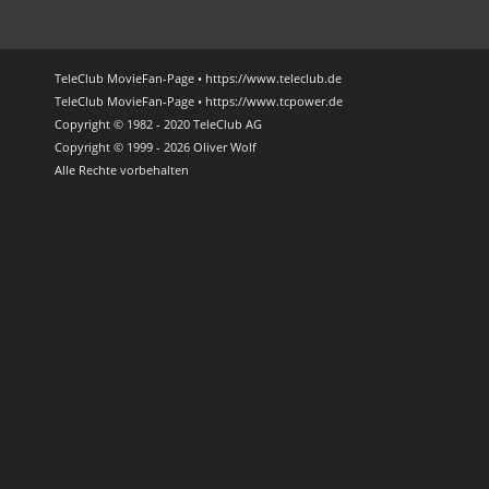
TeleClub MovieFan-Page • https://www.teleclub.de
TeleClub MovieFan-Page • https://www.tcpower.de
Copyright © 1982 - 2020 TeleClub AG
Copyright © 1999 - 2026 Oliver Wolf
Alle Rechte vorbehalten