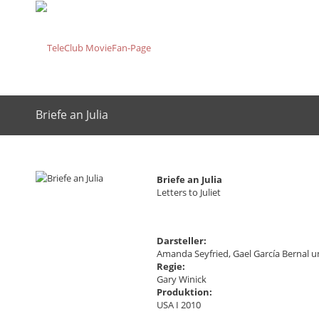
Briefe an Julia
Briefe an Julia
Letters to Juliet
Darsteller:
Amanda Seyfried, Gael García Bernal 
Regie:
Gary Winick
Produktion:
USA I 2010