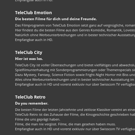
TeleClub Emotion
Die besten Filme für dich und deine Freunde.
Das Filmprogramm von TeleClub Emotion setzt ganz auf vergnügliche, roma
Hier findest du die besten Filme aus den Genres Komödie, Romantik, Lovest
Natürlich ohne Werbeunterbrechungen und in bester technischer Ausstattung
Empfangbar auch in HD.
TeleClub City
Hier ist was los.
TeleClub City ist voller Überraschungen und bietet vielfältiges und abwechsl
Spielfilmunterhaltung mit Sonderprogrammierungen oder Themenspecials sin
Dazu Mystery, Fantasy, Science Fiction sowie Fright-Night Horror mit Biss und 
Alles ohne Werbeunterbrechungen und in bester technischer Ausstattung im 1
Empfangbar auch in HD und vorerst exklusiv nur über Swisscom TV verfügba
TeleClub Retro
Do you remember.
Die besten Filme der letzten Jahrzehnte und zeitlose Klassiker vereint an ein
TeleClub Retro ist das Zuhause der Filme, die Kinogeschichte geschrieben ha
Filme die uns geprägt haben.
Filme, die man nie vergisst. Filme, die man gesehen haben muss.
Empfangbar auch in HD und vorerst exklusiv nur über Swisscom TV verfügba