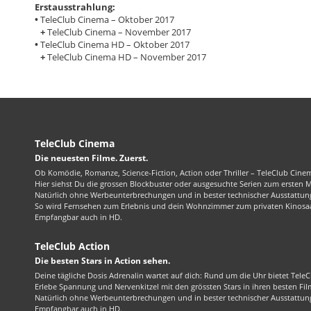
Erstausstrahlung:
•
TeleClub Cinema – Oktober 2017
+
TeleClub Cinema – November 2017
•
TeleClub Cinema HD – Oktober 2017
+
TeleClub Cinema HD – November 2017
TeleClub Cinema
Die neuesten Filme. Zuerst.
Ob Komödie, Romanze, Science-Fiction, Action oder Thriller – TeleClub Cinem
Hier siehst Du die grossen Blockbuster oder ausgesuchte Serien zum ersten 
Natürlich ohne Werbeunterbrechungen und in bester technischer Ausstattung
So wird Fernsehen zum Erlebnis und dein Wohnzimmer zum privaten Kinosaa
Empfangbar auch in HD.
TeleClub Action
Die besten Stars in Action sehen.
Deine tägliche Dosis Adrenalin wartet auf dich: Rund um die Uhr bietet TeleC
Erlebe Spannung und Nervenkitzel mit den grössten Stars in ihren besten Fil
Natürlich ohne Werbeunterbrechungen und in bester technischer Ausstattung
Empfangbar auch in HD.