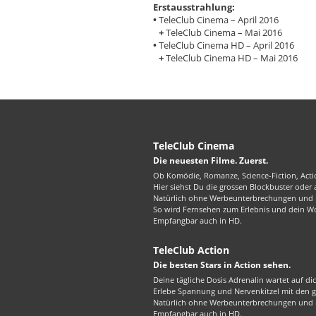
Erstausstrahlung:
•
TeleClub Cinema – April 2016
+
TeleClub Cinema – Mai 2016
•
TeleClub Cinema HD – April 2016
+
TeleClub Cinema HD – Mai 2016
TeleClub Cinema
Die neuesten Filme. Zuerst.
Ob Komödie, Romanze, Science-Fiction, Actio
Hier siehst Du die grossen Blockbuster oder
Natürlich ohne Werbeunterbrechungen und in
So wird Fernsehen zum Erlebnis und dein W
Empfangbar auch in HD.
TeleClub Action
Die besten Stars in Action sehen.
Deine tägliche Dosis Adrenalin wartet auf di
Erlebe Spannung und Nervenkitzel mit den gr
Natürlich ohne Werbeunterbrechungen und in
Empfangbar auch in HD.