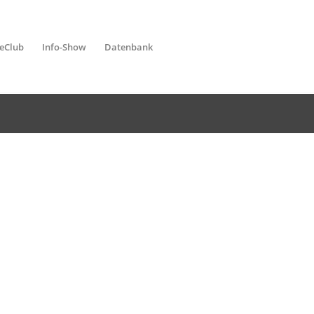
leClub
Info-Show
Datenbank