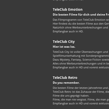
TeleClub Emotion
Die besten Filme für dich und deine F
Das Filmprogramm von TeleClub Emotion set
Hier findest du die besten Filme aus den G
Natürlich ohne Werbeunterbrechungen und in
Empfangbar auch in HD.
TeleClub City
Hier ist was los.
TeleClub City ist voller Überraschungen und 
Spielfilmunterhaltung mit Sonderprogrammie
Dazu Mystery, Fantasy, Science Fiction sowie 
Alles ohne Werbeunterbrechungen und in best
Empfangbar auch in HD und vorerst exklusiv
TeleClub Retro
Do you remember.
Die besten Filme der letzten Jahrzehnte und z
TeleClub Retro ist das Zuhause der Filme, d
Filme die uns geprägt haben.
Filme, die man nie vergisst. Filme, die man
Empfangbar auch in HD und vorerst exklusiv