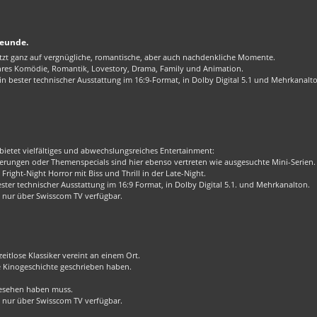
reunde.
zt ganz auf vergnügliche, romantische, aber auch nachdenkliche Momente.
enres Komödie, Romantik, Lovestory, Drama, Family und Animation.
 bester technischer Ausstattung im 16:9-Format, in Dolby Digital 5.1 und Mehrkanalt
bietet vielfältiges und abwechslungsreiches Entertainment:
rungen oder Themenspecials sind hier ebenso vertreten wie ausgesuchte Mini-Serien.
Fright-Night Horror mit Biss und Thrill in der Late-Night.
er technischer Ausstattung im 16:9 Format, in Dolby Digital 5.1. und Mehrkanalton.
 nur über Swisscom TV verfügbar.
eitlose Klassiker vereint an einem Ort.
ie Kinogeschichte geschrieben haben.
 gesehen haben muss.
 nur über Swisscom TV verfügbar.