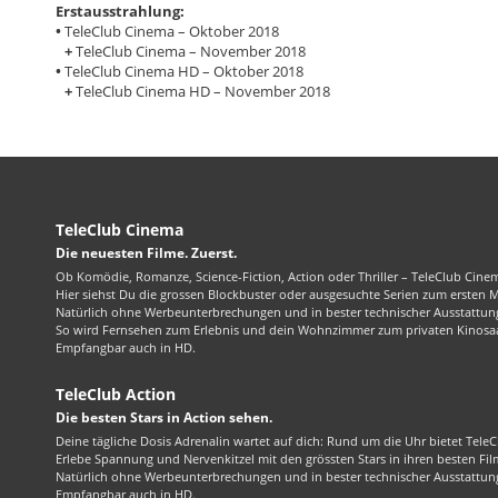
Erstausstrahlung:
•
TeleClub Cinema – Oktober 2018
+
TeleClub Cinema – November 2018
•
TeleClub Cinema HD – Oktober 2018
+
TeleClub Cinema HD – November 2018
TeleClub Cinema
Die neuesten Filme. Zuerst.
Ob Komödie, Romanze, Science-Fiction, Action oder Thriller – TeleClub Cinem
Hier siehst Du die grossen Blockbuster oder ausgesuchte Serien zum ersten 
Natürlich ohne Werbeunterbrechungen und in bester technischer Ausstattung
So wird Fernsehen zum Erlebnis und dein Wohnzimmer zum privaten Kinosaa
Empfangbar auch in HD.
TeleClub Action
Die besten Stars in Action sehen.
Deine tägliche Dosis Adrenalin wartet auf dich: Rund um die Uhr bietet TeleC
Erlebe Spannung und Nervenkitzel mit den grössten Stars in ihren besten Fil
Natürlich ohne Werbeunterbrechungen und in bester technischer Ausstattung
Empfangbar auch in HD.