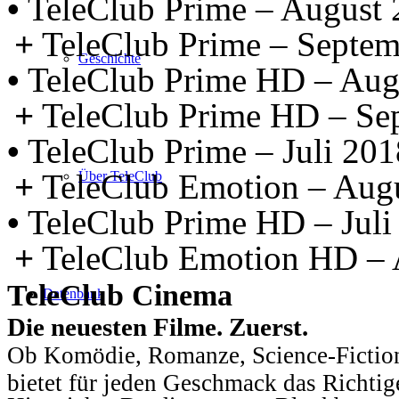
•
TeleClub Prime – August 
+
TeleClub Prime – Septem
Geschichte
•
TeleClub Prime HD – Aug
+
TeleClub Prime HD – Se
•
TeleClub Prime – Juli 201
+
TeleClub Emotion – Aug
Über TeleClub
•
TeleClub Prime HD – Juli
+
TeleClub Emotion HD – 
TeleClub Cinema
Datenbank
Die neuesten Filme. Zuerst.
Ob Komödie, Romanze, Science-Fiction
bietet für jeden Geschmack das Richtig