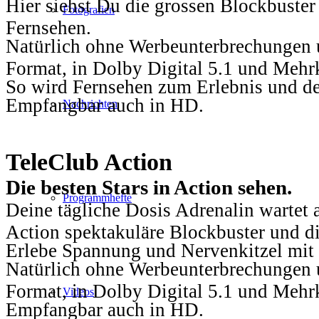
Hier siehst Du die grossen Blockbuster
Fotografien
Fernsehen.
Natürlich ohne Werbeunterbrechungen u
Format, in Dolby Digital 5.1 und Mehr
So wird Fernsehen zum Erlebnis und d
Empfangbar auch in HD.
Nachrichten
TeleClub Action
Die besten Stars in Action sehen.
Programmhefte
Deine tägliche Dosis Adrenalin wartet 
Action spektakuläre Blockbuster und die
Erlebe Spannung und Nervenkitzel mit d
Natürlich ohne Werbeunterbrechungen u
Format, in Dolby Digital 5.1 und Mehr
Videos
Empfangbar auch in HD.