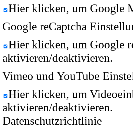
Hier klicken, um Google M
Google reCaptcha Einstellu
Hier klicken, um Google 
aktivieren/deaktivieren.
Vimeo und YouTube Einste
Hier klicken, um Videoein
aktivieren/deaktivieren.
Datenschutzrichtlinie