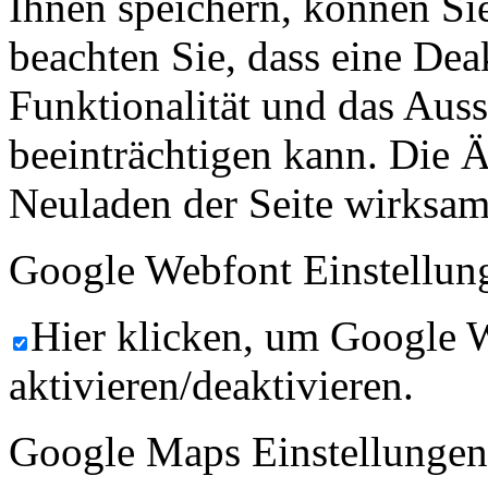
Ihnen speichern, können Sie 
beachten Sie, dass eine Dea
Funktionalität und das Aus
beeinträchtigen kann. Die
Neuladen der Seite wirksam
Google Webfont Einstellun
Hier klicken, um Google 
aktivieren/deaktivieren.
Google Maps Einstellungen