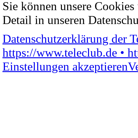
Sie können unsere Cookies 
Detail in unseren Datenschu
Datenschutzerklärung der 
https://www.teleclub.de • h
Einstellungen akzeptieren
V