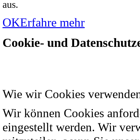
aus.
OK
Erfahre mehr
Cookie- und Datenschutze
Wie wir Cookies verwende
Wir können Cookies anforde
eingestellt werden. Wir ve