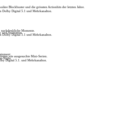
uläre Blockbuster und die grössten Actionhits der letzten Jahre.
in Dolby Digital 5.1 und Mehrkanalton.
ch nachdenkliche Momente.
ly und Animation.
in Dolby Digital 5.1 und Mehrkanalton.
tainment:
reten wie ausgesuchte Mini-Serien.
te-Night.
lby Digital 5.1. und Mehrkanalton.