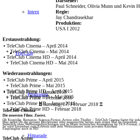
Darsteller:
Paul Schneider, Olivia Munn und Kevin H
Regie:
Intern
Jay Chandrasekhar
Produktion:
USA I 2012
Erstausstrahlung:
•
TeleClub Cinema – April 2014
+
TeleClub Cinema – Mai 2014
TeleClub
•
TeleClub Cinema HD – April 2014
+
TeleClub Cinema HD – Mai 2014
Wiederausstrahlungen:
•
TeleClub Prime – April 2015
+
TeleClub Prime – Mai 2015
•
TeleClub Prime HD – April 2015
•
TeleClub Prime – Januar 2018
Programm
+
TeleClub Prime HD – Mai 2015
+
TeleClub Prime – Februar 2018
•
TeleClub Prime HD – Januar 2018
Ξ
Samstag, 17. Februar 2018
Ξ
+
TeleClub Prime HD – Februar 2018
TeleClub Cinema
Die neuesten Filme. Zuerst.
Ob Komödie, Romanze, Science-Fiction, Action oder Thriller – TeleClub Cinema bietet für je
Hier siehst Du die grossen Blockbuster oder ausgesuchte Serien zum ersten Mal im Fernsehen.
Natürlich ohne Werbeunterbrechungen und in bester technischer Ausstattung im 16:9-Format, 
So wird Fernsehen zum Erlebnis und dein Wohnzimmer zum privaten Kinosaal.
Empfangbar auch in HD.
Hitparade
TeleClub Action