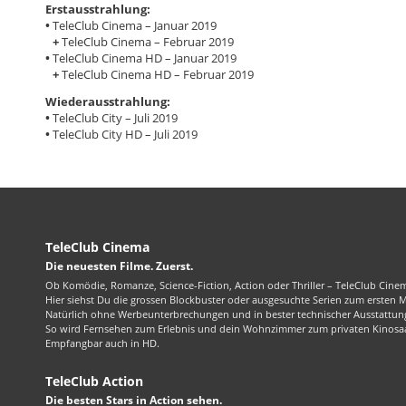
Erstausstrahlung:
•
TeleClub Cinema – Januar 2019
+
TeleClub Cinema – Februar 2019
•
TeleClub Cinema HD – Januar 2019
+
TeleClub Cinema HD – Februar 2019
Wiederausstrahlung:
•
TeleClub City – Juli 2019
•
TeleClub City HD – Juli 2019
TeleClub Cinema
Die neuesten Filme. Zuerst.
Ob Komödie, Romanze, Science-Fiction, Action oder Thriller – TeleClub Cinem
Hier siehst Du die grossen Blockbuster oder ausgesuchte Serien zum ersten 
Natürlich ohne Werbeunterbrechungen und in bester technischer Ausstattung
So wird Fernsehen zum Erlebnis und dein Wohnzimmer zum privaten Kinosaa
Empfangbar auch in HD.
TeleClub Action
Die besten Stars in Action sehen.