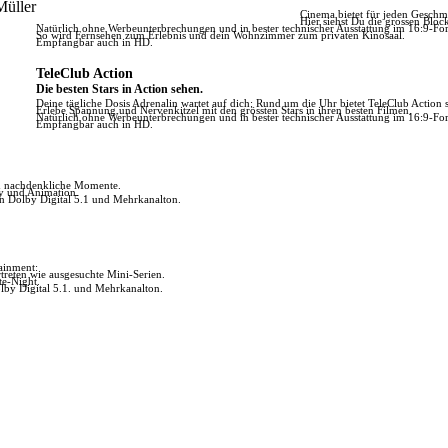
Müller
Cinema bietet für jeden Geschm
Hier siehst Du die grossen Bloc
Natürlich ohne Werbeunterbrechungen und in bester technischer Ausstattung im 16:9-Fo
So wird Fernsehen zum Erlebnis und dein Wohnzimmer zum privaten Kinosaal.
Empfangbar auch in HD.
TeleClub Action
Die besten Stars in Action sehen.
Deine tägliche Dosis Adrenalin wartet auf dich: Rund um die Uhr bietet TeleClub Action s
Erlebe Spannung und Nervenkitzel mit den grössten Stars in ihren besten Filmen.
Natürlich ohne Werbeunterbrechungen und in bester technischer Ausstattung im 16:9-Fo
Empfangbar auch in HD.
ch nachdenkliche Momente.
ly und Animation.
in Dolby Digital 5.1 und Mehrkanalton.
tainment:
reten wie ausgesuchte Mini-Serien.
te-Night.
lby Digital 5.1. und Mehrkanalton.