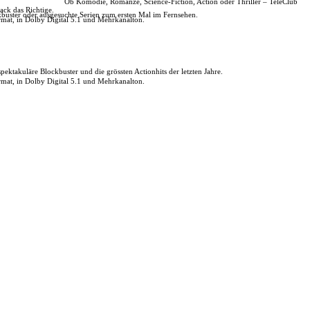
Ob Komödie, Romanze, Science-Fiction, Action oder Thriller – TeleClub
ack das Richtige.
kbuster oder ausgesuchte Serien zum ersten Mal im Fernsehen.
rmat, in Dolby Digital 5.1 und Mehrkanalton.
pektakuläre Blockbuster und die grössten Actionhits der letzten Jahre.
rmat, in Dolby Digital 5.1 und Mehrkanalton.