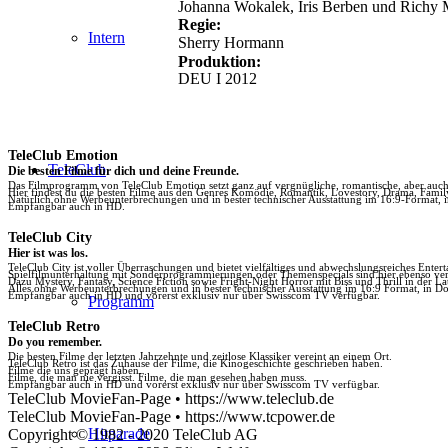
Johanna Wokalek, Iris Berben und Richy 
Regie:
Intern
Sherry Hormann
Produktion:
DEU I 2012
TeleClub Emotion
TeleClub
Die besten Filme für dich und deine Freunde.
Das Filmprogramm von TeleClub Emotion setzt ganz auf vergnügliche, romantische, aber au
Hier findest du die besten Filme aus den Genres Komödie, Romantik, Lovestory, Drama, Fami
Natürlich ohne Werbeunterbrechungen und in bester technischer Ausstattung im 16:9-Format, 
Empfangbar auch in HD.
TeleClub City
Hier ist was los.
TeleClub City ist voller Überraschungen und bietet vielfältiges und abwechslungsreiches Enter
Spielfilmunterhaltung mit Sonderprogrammierungen oder Themenspecials sind hier ebenso vert
Dazu Mystery, Fantasy, Science Fiction sowie Fright-Night Horror mit Biss und Thrill in der La
Alles ohne Werbeunterbrechungen und in bester technischer Ausstattung im 16:9 Format, in Do
Empfangbar auch in HD und vorerst exklusiv nur über Swisscom TV verfügbar.
Programm
TeleClub Retro
Do you remember.
Die besten Filme der letzten Jahrzehnte und zeitlose Klassiker vereint an einem Ort.
TeleClub Retro ist das Zuhause der Filme, die Kinogeschichte geschrieben haben.
Filme die uns geprägt haben.
Filme, die man nie vergisst. Filme, die man gesehen haben muss.
Empfangbar auch in HD und vorerst exklusiv nur über Swisscom TV verfügbar.
TeleClub MovieFan-Page • https://www.teleclub.de
TeleClub MovieFan-Page • https://www.tcpower.de
Hitparade
Copyright © 1982 - 2020 TeleClub AG