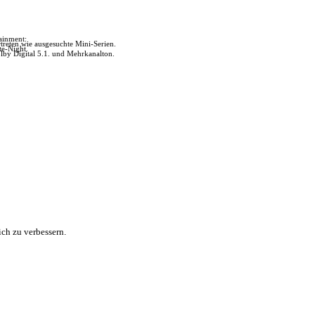
tainment:
reten wie ausgesuchte Mini-Serien.
te-Night.
lby Digital 5.1. und Mehrkanalton.
ch zu verbessern.