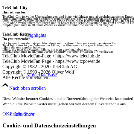
TeleClub City
Hier ist was los.
TeleClub City ist voller Überraschungen und bietet vielfältiges und abwechslungsreiches Enter
Spielfilmunterhaltung mit Sonderprogrammierungen oder Themenspecials sind hier ebenso vert
Dazu Mystery, Fantasy, Science Fiction sowie Fright-Night Horror mit Biss und Thrill in der La
Alles ohne Werbeunterbrechungen und in bester technischer Ausstattung im 16:9 Format, in Do
Empfangbar auch in HD und vorerst exklusiv nur über Swisscom TV verfügbar.
TeleClub Retro
Highlights
Do you remember.
Die besten Filme der letzten Jahrzehnte und zeitlose Klassiker vereint an einem Ort.
TeleClub Retro ist das Zuhause der Filme, die Kinogeschichte geschrieben haben.
Filme die uns geprägt haben.
Filme, die man nie vergisst. Filme, die man gesehen haben muss.
Empfangbar auch in HD und vorerst exklusiv nur über Swisscom TV verfügbar.
TeleClub MovieFan-Page • https://www.teleclub.de
TeleClub MovieFan-Page • https://www.tcpower.de
Copyright © 1982 - 2020 TeleClub AG
Copyright © 1999 - 2026 Oliver Wolf
MovieDataBase
Alle Rechte vorbehalten
Nach oben scrollen
Diese Website benutzt Cookies, um die Nutzererfahrung der Webseite kontinuierli
Wenn du die Website weiter nutzt, gehen wir von deinem Einverständnis aus.
OK
Erfahre mehr
Info-Show
Cookie- und Datenschutzeinstellungen