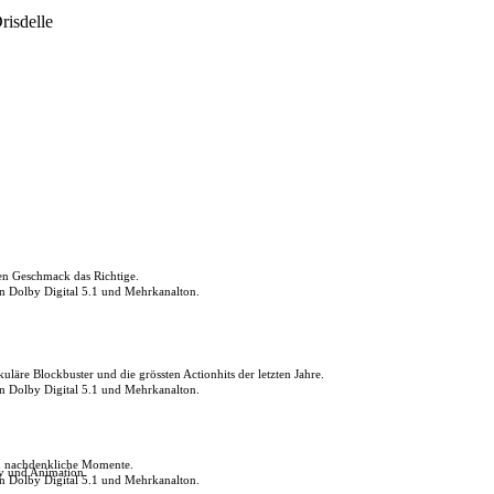
risdelle
den Geschmack das Richtige.
in Dolby Digital 5.1 und Mehrkanalton.
uläre Blockbuster und die grössten Actionhits der letzten Jahre.
in Dolby Digital 5.1 und Mehrkanalton.
ch nachdenkliche Momente.
ly und Animation.
in Dolby Digital 5.1 und Mehrkanalton.