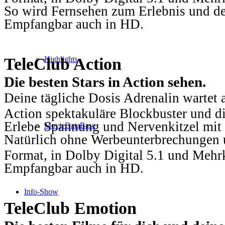
So wird Fernsehen zum Erlebnis und d
Empfangbar auch in HD.
TeleClub Action
Highlights
Die besten Stars in Action sehen.
Deine tägliche Dosis Adrenalin wartet 
Action spektakuläre Blockbuster und die
Erlebe Spannung und Nervenkitzel mit d
MovieDataBase
Natürlich ohne Werbeunterbrechungen u
Format, in Dolby Digital 5.1 und Mehr
Empfangbar auch in HD.
Info-Show
TeleClub Emotion