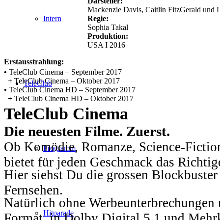
Darsteller:
Mackenzie Davis, Caitlin FitzGerald und
Regie:
Intern
Sophia Takal
Produktion:
USA I 2016
Erstausstrahlung:
•
TeleClub Cinema – September 2017
+
TeleClub Cinema – Oktober 2017
TeleClub
•
TeleClub Cinema HD – September 2017
+
TeleClub Cinema HD – Oktober 2017
TeleClub Cinema
Die neuesten Filme. Zuerst.
Ob Komödie, Romanze, Science-Fiction
Programm
bietet für jeden Geschmack das Richtig
Hier siehst Du die grossen Blockbuster
Fernsehen.
Natürlich ohne Werbeunterbrechungen u
Hitparade
Format, in Dolby Digital 5.1 und Mehr