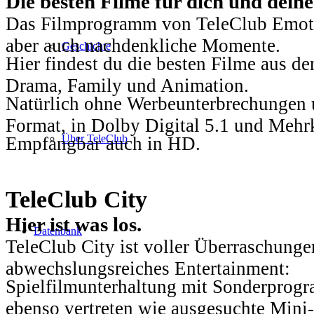
Die besten Filme für dich und dein
Das Filmprogramm von TeleClub Emotio
aber auch nachdenkliche Momente.
Geschichte
Hier findest du die besten Filme aus 
Drama, Family und Animation.
Natürlich ohne Werbeunterbrechungen u
Format, in Dolby Digital 5.1 und Mehr
Über TeleClub
Empfangbar auch in HD.
TeleClub City
Hier ist was los.
Datenbank
TeleClub City ist voller Überraschungen
abwechslungsreiches Entertainment:
Spielfilmunterhaltung mit Sonderprog
ebenso vertreten wie ausgesuchte Mini-