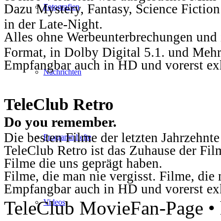
Dazu Mystery, Fantasy, Science Fiction
Fotografien
in der Late-Night.
Alles ohne Werbeunterbrechungen und i
Format, in Dolby Digital 5.1. und Mehr
Empfangbar auch in HD und vorerst ex
Nachrichten
TeleClub Retro
Do you remember.
Die besten Filme der letzten Jahrzehnte
Programmhefte
TeleClub Retro ist das Zuhause der Fil
Filme die uns geprägt haben.
Filme, die man nie vergisst. Filme, di
Empfangbar auch in HD und vorerst ex
TeleClub MovieFan-Page • h
Videos