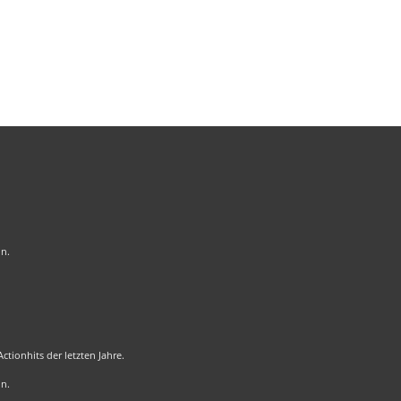
on.
tionhits der letzten Jahre.
on.