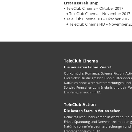
Erstausstrahlung:
•
TeleClub Cinema – Oktober 2017
+
TeleClub Cinema – November 2017
•
TeleClub Cinema HD – Oktober 2017
+
TeleClub Cinema HD – November 2
TeleClub Cinema
Die neuesten Filme. Zuerst.
Ob Komödie, Romanze, Science-Fiction, Actio
Hier siehst Du die grossen Blockbuster oder
Natürlich ohne Werbeunterbrechungen und in
So wird Fernsehen zum Erlebnis und dein W
Empfangbar auch in HD.
TeleClub Action
Die besten Stars in Action sehen.
Deine tägliche Dosis Adrenalin wartet auf di
Erlebe Spannung und Nervenkitzel mit den gr
Natürlich ohne Werbeunterbrechungen und in
Empfangbar auch in HD.