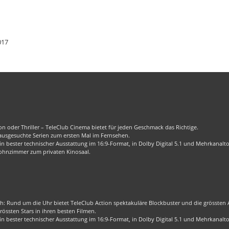
017
n oder Thriller – TeleClub Cinema bietet für jeden Geschmack das Richtige.
 ausgesuchte Serien zum ersten Mal im Fernsehen.
 bester technischer Ausstattung im 16:9-Format, in Dolby Digital 5.1 und Mehrkanalt
ohnzimmer zum privaten Kinosaal.
ch: Rund um die Uhr bietet TeleClub Action spektakuläre Blockbuster und die grössten Ac
össten Stars in ihren besten Filmen.
 bester technischer Ausstattung im 16:9-Format, in Dolby Digital 5.1 und Mehrkanalt