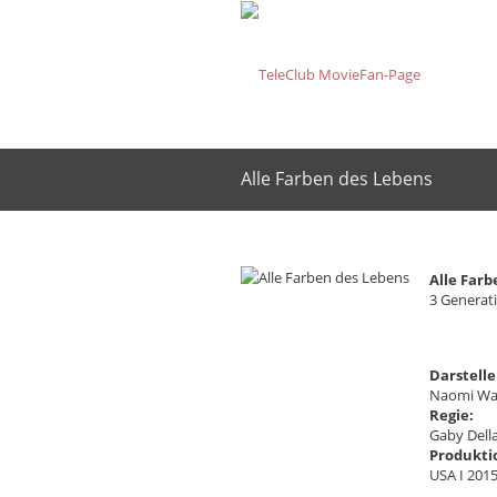
Alle Farben des Lebens
Alle Farb
3 Generat
Darstelle
Naomi Wat
Regie:
Gaby Della
Produkti
USA I 201