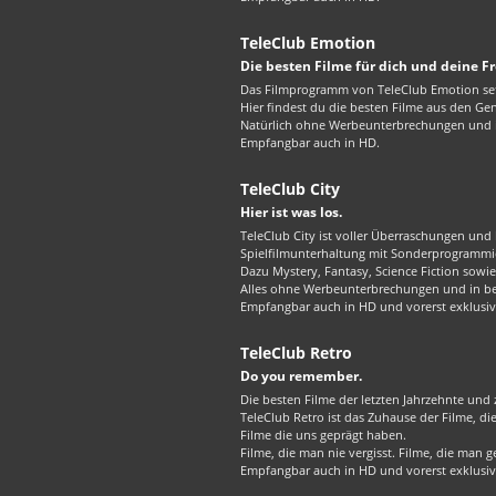
TeleClub Emotion
Die besten Filme für dich und deine F
Das Filmprogramm von TeleClub Emotion set
Hier findest du die besten Filme aus den G
Natürlich ohne Werbeunterbrechungen und in
Empfangbar auch in HD.
TeleClub City
Hier ist was los.
TeleClub City ist voller Überraschungen und 
Spielfilmunterhaltung mit Sonderprogrammie
Dazu Mystery, Fantasy, Science Fiction sowie 
Alles ohne Werbeunterbrechungen und in best
Empfangbar auch in HD und vorerst exklusiv
TeleClub Retro
Do you remember.
Die besten Filme der letzten Jahrzehnte und z
TeleClub Retro ist das Zuhause der Filme, d
Filme die uns geprägt haben.
Filme, die man nie vergisst. Filme, die man
Empfangbar auch in HD und vorerst exklusiv