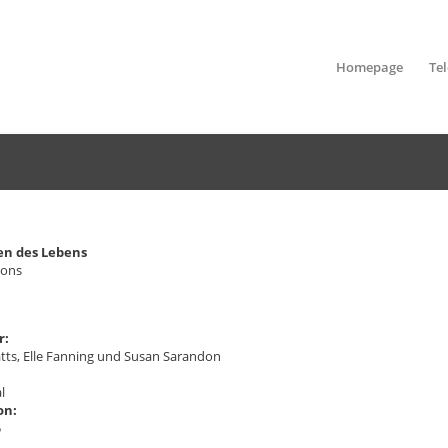
Homepage
Te
en des Lebens
ions
r:
ts, Elle Fanning und Susan Sarandon
l
on:
5