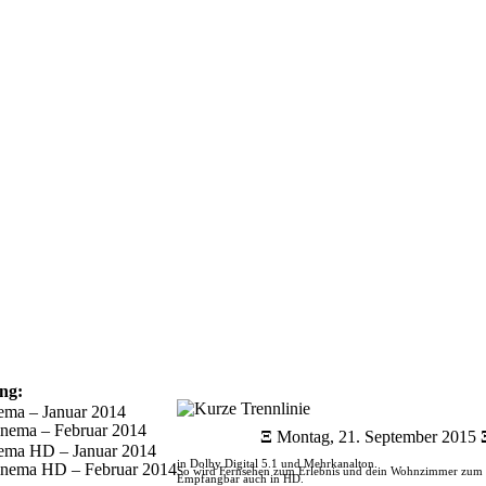
ng:
ema – Januar 2014
nema – Februar 2014
Ξ
Montag, 21. September 2015
ema HD – Januar 2014
in Dolby Digital 5.1 und Mehrkanalton.
inema HD – Februar 2014
So wird Fernsehen zum Erlebnis und dein Wohnzimmer zum p
Empfangbar auch in HD.