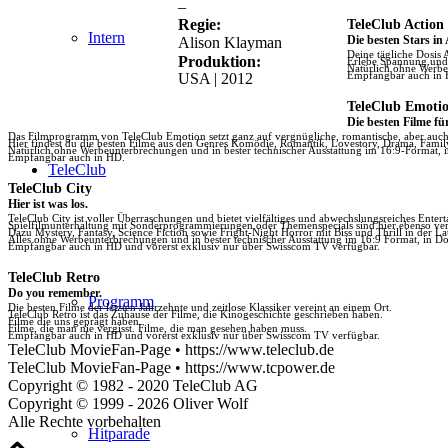
–
Regie:
TeleClub Action
Intern
Die besten Stars in
Alison Klayman
Deine tägliche Dosis 
Produktion:
Erlebe Spannung und N
Natürlich ohne Werbe
Empfangbar auch in
USA | 2012
TeleClub Emoti
Die besten Filme fü
Das Filmprogramm von TeleClub Emotion setzt ganz auf vergnügliche, romantische, aber au
Hier findest du die besten Filme aus den Genres Komödie, Romantik, Lovestory, Drama, Fami
Natürlich ohne Werbeunterbrechungen und in bester technischer Ausstattung im 16:9-Format, 
Empfangbar auch in HD.
TeleClub
TeleClub City
Hier ist was los.
TeleClub City ist voller Überraschungen und bietet vielfältiges und abwechslungsreiches Enter
Spielfilmunterhaltung mit Sonderprogrammierungen oder Themenspecials sind hier ebenso vert
Dazu Mystery, Fantasy, Science Fiction sowie Fright-Night Horror mit Biss und Thrill in der La
Alles ohne Werbeunterbrechungen und in bester technischer Ausstattung im 16:9 Format, in Do
Empfangbar auch in HD und vorerst exklusiv nur über Swisscom TV verfügbar.
TeleClub Retro
Do you remember.
Programm
Die besten Filme der letzten Jahrzehnte und zeitlose Klassiker vereint an einem Ort.
TeleClub Retro ist das Zuhause der Filme, die Kinogeschichte geschrieben haben.
Filme die uns geprägt haben.
Filme, die man nie vergisst. Filme, die man gesehen haben muss.
Empfangbar auch in HD und vorerst exklusiv nur über Swisscom TV verfügbar.
TeleClub MovieFan-Page • https://www.teleclub.de
TeleClub MovieFan-Page • https://www.tcpower.de
Copyright © 1982 - 2020 TeleClub AG
Copyright © 1999 - 2026 Oliver Wolf
Alle Rechte vorbehalten
Hitparade