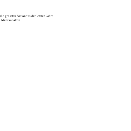
e grössten Actionhits der letzten Jahre.
d Mehrkanalton.