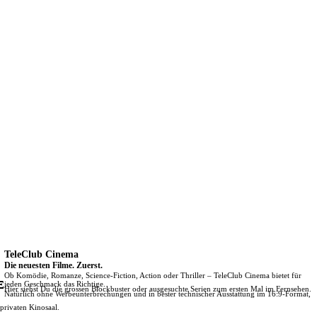
TeleClub Cinema
Die neuesten Filme. Zuerst.
Ob Komödie, Romanze, Science-Fiction, Action oder Thriller – TeleClub Cinema bietet für
Ξ
jeden Geschmack das Richtige.
Hier siehst Du die grossen Blockbuster oder ausgesuchte Serien zum ersten Mal im Fernsehen.
Natürlich ohne Werbeunterbrechungen und in bester technischer Ausstattung im 16:9-Format,
rivaten Kinosaal.