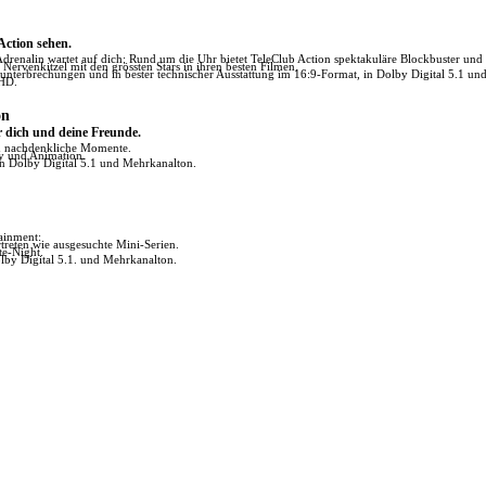
 Action sehen.
Adrenalin wartet auf dich: Rund um die Uhr bietet TeleClub Action spektakuläre Blockbuster und di
ervenkitzel mit den grössten Stars in ihren besten Filmen.
unterbrechungen und in bester technischer Ausstattung im 16:9-Format, in Dolby Digital 5.1 un
 HD.
on
r dich und deine Freunde.
ch nachdenkliche Momente.
ly und Animation.
in Dolby Digital 5.1 und Mehrkanalton.
tainment:
reten wie ausgesuchte Mini-Serien.
te-Night.
lby Digital 5.1. und Mehrkanalton.