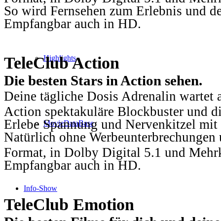
So wird Fernsehen zum Erlebnis und d
Empfangbar auch in HD.
TeleClub Action
Highlights
Die besten Stars in Action sehen.
Deine tägliche Dosis Adrenalin wartet 
Action spektakuläre Blockbuster und die
Erlebe Spannung und Nervenkitzel mit d
MovieDataBase
Natürlich ohne Werbeunterbrechungen u
Format, in Dolby Digital 5.1 und Mehr
Empfangbar auch in HD.
Info-Show
TeleClub Emotion