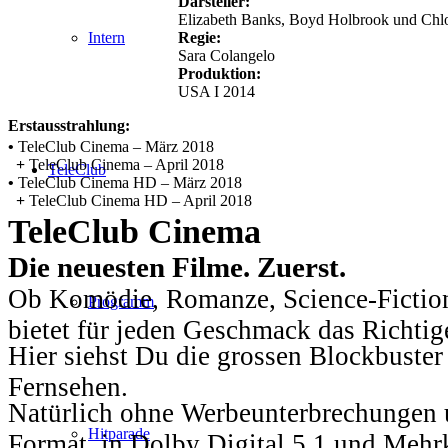
Darsteller:
Elizabeth Banks, Boyd Holbrook und Chl
Regie:
Intern
Sara Colangelo
Produktion:
USA I 2014
Erstausstrahlung:
•
TeleClub Cinema – März 2018
+
TeleClub Cinema – April 2018
TeleClub
•
TeleClub Cinema HD – März 2018
+
TeleClub Cinema HD – April 2018
TeleClub Cinema
Die neuesten Filme. Zuerst.
Ob Komödie, Romanze, Science-Fiction
Programm
bietet für jeden Geschmack das Richtig
Hier siehst Du die grossen Blockbuster
Fernsehen.
Natürlich ohne Werbeunterbrechungen u
Hitparade
Format, in Dolby Digital 5.1 und Mehr