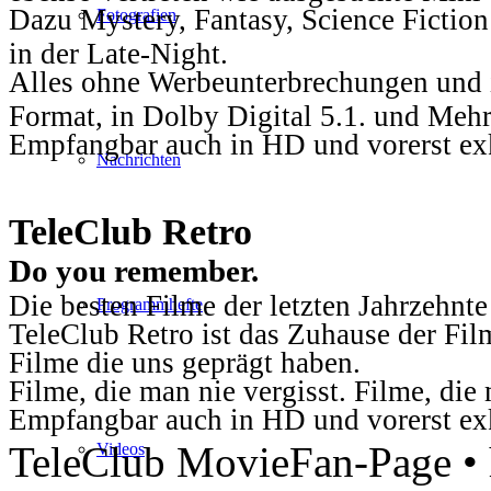
Dazu Mystery, Fantasy, Science Fiction
Fotografien
in der Late-Night.
Alles ohne Werbeunterbrechungen und i
Format, in Dolby Digital 5.1. und Mehr
Empfangbar auch in HD und vorerst ex
Nachrichten
TeleClub Retro
Do you remember.
Die besten Filme der letzten Jahrzehnte
Programmhefte
TeleClub Retro ist das Zuhause der Fil
Filme die uns geprägt haben.
Filme, die man nie vergisst. Filme, di
Empfangbar auch in HD und vorerst ex
TeleClub MovieFan-Page • h
Videos