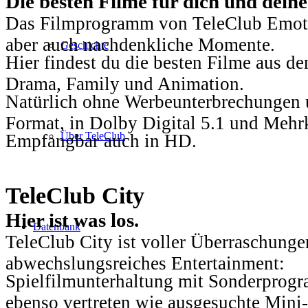
Die besten Filme für dich und dein
Das Filmprogramm von TeleClub Emotio
aber auch nachdenkliche Momente.
Geschichte
Hier findest du die besten Filme aus 
Drama, Family und Animation.
Natürlich ohne Werbeunterbrechungen u
Format, in Dolby Digital 5.1 und Mehr
Über TeleClub
Empfangbar auch in HD.
TeleClub City
Hier ist was los.
Datenbank
TeleClub City ist voller Überraschungen
abwechslungsreiches Entertainment:
Spielfilmunterhaltung mit Sonderprog
ebenso vertreten wie ausgesuchte Mini-