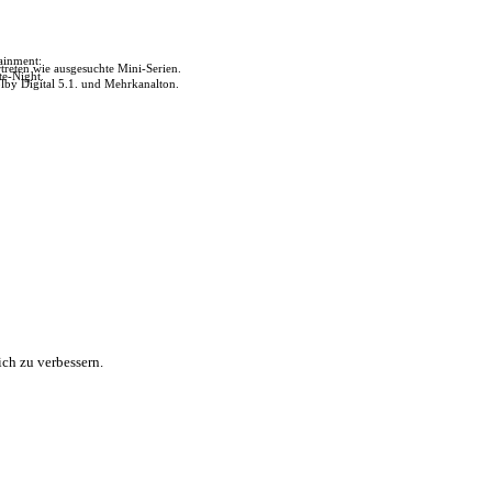
tainment:
reten wie ausgesuchte Mini-Serien.
te-Night.
lby Digital 5.1. und Mehrkanalton.
ch zu verbessern.