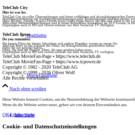
TeleClub City
Hier ist was los.
TeleClub City ist voller Überraschungen und bietet vielfältiges und abwechslungsreiches Enter
Spielfilmunterhaltung mit Sonderprogrammierungen oder Themenspecials sind hier ebenso vert
Dazu Mystery, Fantasy, Science Fiction sowie Fright-Night Horror mit Biss und Thrill in der La
Alles ohne Werbeunterbrechungen und in bester technischer Ausstattung im 16:9 Format, in Do
Empfangbar auch in HD und vorerst exklusiv nur über Swisscom TV verfügbar.
TeleClub Retro
Highlights
Do you remember.
Die besten Filme der letzten Jahrzehnte und zeitlose Klassiker vereint an einem Ort.
TeleClub Retro ist das Zuhause der Filme, die Kinogeschichte geschrieben haben.
Filme die uns geprägt haben.
Filme, die man nie vergisst. Filme, die man gesehen haben muss.
Empfangbar auch in HD und vorerst exklusiv nur über Swisscom TV verfügbar.
TeleClub MovieFan-Page • https://www.teleclub.de
TeleClub MovieFan-Page • https://www.tcpower.de
Copyright © 1982 - 2020 TeleClub AG
Copyright © 1999 - 2026 Oliver Wolf
MovieDataBase
Alle Rechte vorbehalten
Nach oben scrollen
Diese Website benutzt Cookies, um die Nutzererfahrung der Webseite kontinuierli
Wenn du die Website weiter nutzt, gehen wir von deinem Einverständnis aus.
OK
Erfahre mehr
Info-Show
Cookie- und Datenschutzeinstellungen