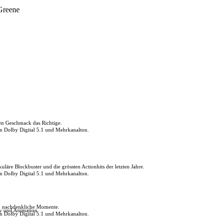
Greene
den Geschmack das Richtige.
in Dolby Digital 5.1 und Mehrkanalton.
uläre Blockbuster und die grössten Actionhits der letzten Jahre.
in Dolby Digital 5.1 und Mehrkanalton.
ch nachdenkliche Momente.
ly und Animation.
in Dolby Digital 5.1 und Mehrkanalton.