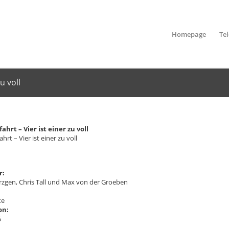
Homepage
Te
u voll
ahrt – Vier ist einer zu voll
hrt – Vier ist einer zu voll
r:
rzgen, Chris Tall und Max von der Groeben
te
on:
5