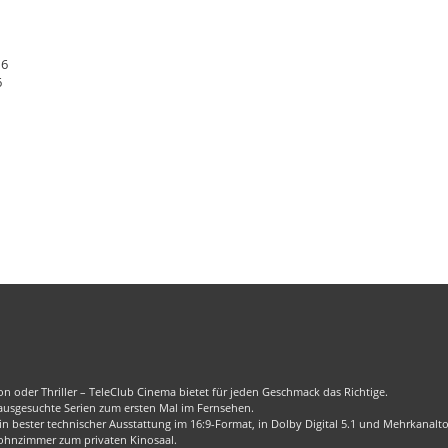
16
6
n oder Thriller – TeleClub Cinema bietet für jeden Geschmack das Richtige.
 ausgesuchte Serien zum ersten Mal im Fernsehen.
 bester technischer Ausstattung im 16:9-Format, in Dolby Digital 5.1 und Mehrkanalt
ohnzimmer zum privaten Kinosaal.