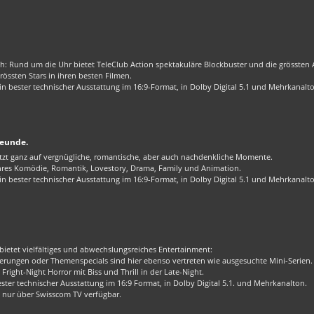
ch: Rund um die Uhr bietet TeleClub Action spektakuläre Blockbuster und die grössten Ac
össten Stars in ihren besten Filmen.
 bester technischer Ausstattung im 16:9-Format, in Dolby Digital 5.1 und Mehrkanalt
reunde.
zt ganz auf vergnügliche, romantische, aber auch nachdenkliche Momente.
enres Komödie, Romantik, Lovestory, Drama, Family und Animation.
 bester technischer Ausstattung im 16:9-Format, in Dolby Digital 5.1 und Mehrkanalt
bietet vielfältiges und abwechslungsreiches Entertainment:
rungen oder Themenspecials sind hier ebenso vertreten wie ausgesuchte Mini-Serien.
Fright-Night Horror mit Biss und Thrill in der Late-Night.
er technischer Ausstattung im 16:9 Format, in Dolby Digital 5.1. und Mehrkanalton.
 nur über Swisscom TV verfügbar.