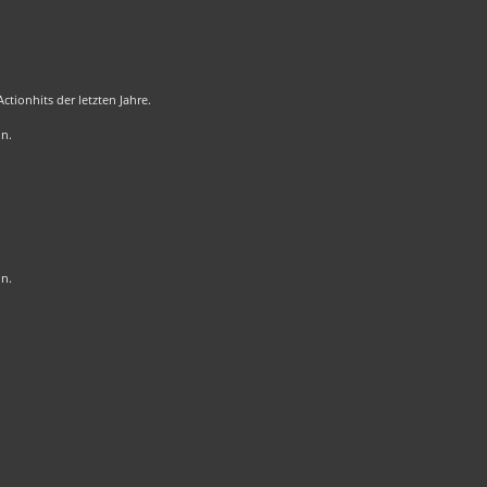
tionhits der letzten Jahre.
on.
on.