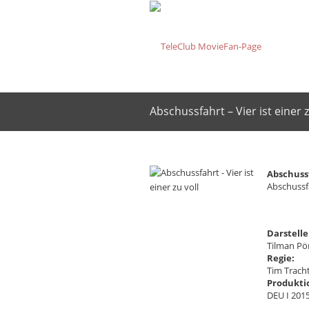
Abschussfahrt – Vier ist einer z
Abschussf
Abschussfa
Darstelle
Tilman Pö
Regie:
Tim Trach
Produkti
DEU I 201