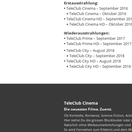
Erstausstrahlung:
•
TeleClub Cinema – September 2016
+
TeleClub Cinema – Oktober 2016
•
TeleClub Cinema HD – September 20
+
TeleClub Cinema HD – Oktober 201
Wiederausstrahlungen:
•
TeleClub Prime – September 2017
•
TeleClub Prime HD – September 2017
•
TeleClub City – August 2018
+
TeleClub City – September 2018
•
TeleClub City HD – August 2018
+
TeleClub City HD – September 2018
TeleClub Cinema
Die neuesten Filme. Zuerst.
Ob Komödie, Romanze, Science-Fiction, Actio
Hier siehst Du die grossen Blockbuster oder
Natürlich ohne Werbeunterbrechungen und in
So wird Fernsehen zum Erlebnis und dein W