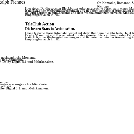
Ralph Fiennes
Ob Komödie, Romanze, Scie
Richtige.
Hier siehst Du die grossen Blockbuster oder ausgesuchte Serien zum ersten Ma
Natürlich ohne Werbeunterbrechungen und in bester technischer Ausstattung i
So wird Fernsehen zum Erlebnis und dein Wohnzimmer zum privaten Kinosaal
Empfangbar auch in HD.
TeleClub Action
Die besten Stars in Action sehen.
Deine tägliche Dosis Adrenalin wartet auf dich: Rund um die Uhr bietet TeleClu
Erlebe Spannung und Nervenkitzel mit den grössten Stars in ihren besten Film
Natürlich ohne Werbeunterbrechungen und in bester technischer Ausstattung i
Empfangbar auch in HD.
ch nachdenkliche Momente.
ly und Animation.
in Dolby Digital 5.1 und Mehrkanalton.
tainment:
reten wie ausgesuchte Mini-Serien.
te-Night.
lby Digital 5.1. und Mehrkanalton.