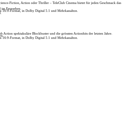
nce-Fiction, Action oder Thriller – TeleClub Cinema bietet für jeden Geschmack das
l im Fernsehen.
m 16:9-Format, in Dolby Digital 5.1 und Mehrkanalton.
.
b Action spektakuläre Blockbuster und die grössten Actionhits der letzten Jahre.
en.
m 16:9-Format, in Dolby Digital 5.1 und Mehrkanalton.