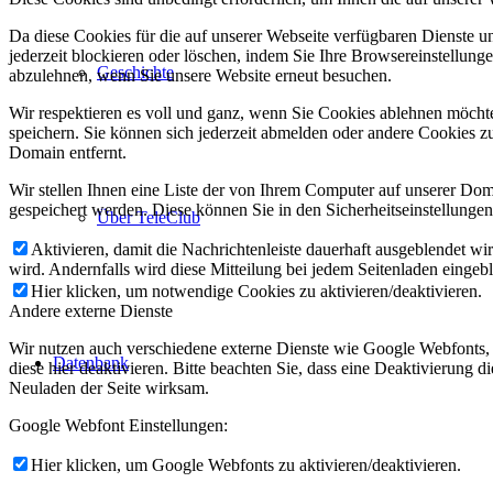
Da diese Cookies für die auf unserer Webseite verfügbaren Dienste 
jederzeit blockieren oder löschen, indem Sie Ihre Browsereinstellung
Geschichte
abzulehnen, wenn Sie unsere Website erneut besuchen.
Wir respektieren es voll und ganz, wenn Sie Cookies ablehnen möchte
speichern. Sie können sich jederzeit abmelden oder andere Cookies z
Domain entfernt.
Wir stellen Ihnen eine Liste der von Ihrem Computer auf unserer D
gespeichert werden. Diese können Sie in den Sicherheitseinstellunge
Über TeleClub
Aktivieren, damit die Nachrichtenleiste dauerhaft ausgeblendet w
wird. Andernfalls wird diese Mitteilung bei jedem Seitenladen eingeb
Hier klicken, um notwendige Cookies zu aktivieren/deaktivieren.
Andere externe Dienste
Wir nutzen auch verschiedene externe Dienste wie Google Webfonts,
Datenbank
diese hier deaktivieren. Bitte beachten Sie, dass eine Deaktivierung
Neuladen der Seite wirksam.
Google Webfont Einstellungen:
Hier klicken, um Google Webfonts zu aktivieren/deaktivieren.