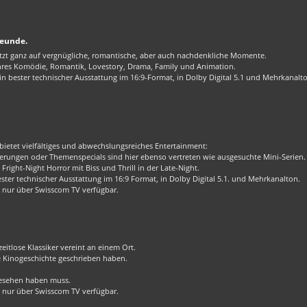
reunde.
zt ganz auf vergnügliche, romantische, aber auch nachdenkliche Momente.
enres Komödie, Romantik, Lovestory, Drama, Family und Animation.
 bester technischer Ausstattung im 16:9-Format, in Dolby Digital 5.1 und Mehrkanalt
bietet vielfältiges und abwechslungsreiches Entertainment:
rungen oder Themenspecials sind hier ebenso vertreten wie ausgesuchte Mini-Serien.
Fright-Night Horror mit Biss und Thrill in der Late-Night.
er technischer Ausstattung im 16:9 Format, in Dolby Digital 5.1. und Mehrkanalton.
 nur über Swisscom TV verfügbar.
eitlose Klassiker vereint an einem Ort.
ie Kinogeschichte geschrieben haben.
 gesehen haben muss.
 nur über Swisscom TV verfügbar.