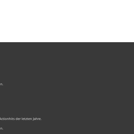
on.
tionhits der letzten Jahre.
on.