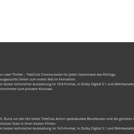
n oder Thriller – TeleClub Cinema bietet für jeden Geschmack das Richtige.
 ausgesuchte Serien zum ersten Mal im Fernsehen.
 bester technischer Ausstattung im 16:9-Format, in Dolby Digital 5.1 und Mehrkanalt
ohnzimmer zum privaten Kinosaal.
ch: Rund um die Uhr bietet TeleClub Action spektakuläre Blockbuster und die grössten Ac
össten Stars in ihren besten Filmen.
 bester technischer Ausstattung im 16:9-Format, in Dolby Digital 5.1 und Mehrkanalt