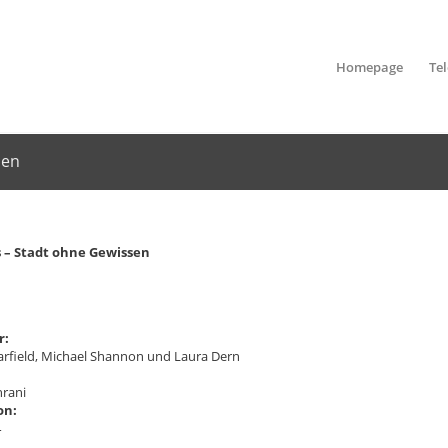
Homepage
Te
sen
 – Stadt ohne Gewissen
r:
rfield, Michael Shannon und Laura Dern
rani
on:
4