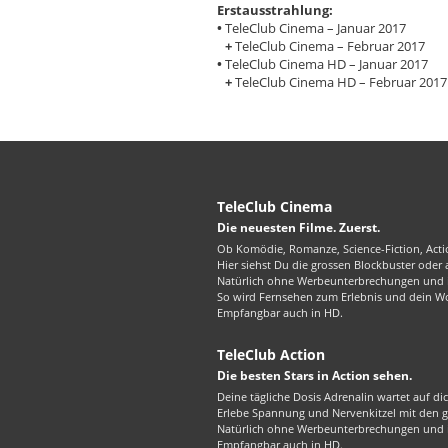
Erstausstrahlung:
•
TeleClub Cinema – Januar 2017
+
TeleClub Cinema – Februar 2017
•
TeleClub Cinema HD – Januar 2017
+
TeleClub Cinema HD – Februar 2017
TeleClub Cinema
Die neuesten Filme. Zuerst.
Ob Komödie, Romanze, Science-Fiction, Actio
Hier siehst Du die grossen Blockbuster oder
Natürlich ohne Werbeunterbrechungen und in
So wird Fernsehen zum Erlebnis und dein W
Empfangbar auch in HD.
TeleClub Action
Die besten Stars in Action sehen.
Deine tägliche Dosis Adrenalin wartet auf di
Erlebe Spannung und Nervenkitzel mit den gr
Natürlich ohne Werbeunterbrechungen und in
Empfangbar auch in HD.