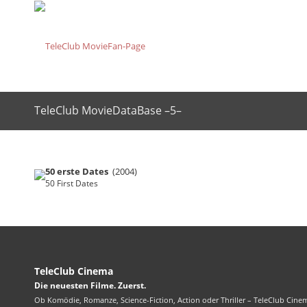
TeleClub MovieDataBase –5–
50 erste Dates
(2004)
50 First Dates
TeleClub Cinema
Die neuesten Filme. Zuerst.
Ob Komödie, Romanze, Science-Fiction, Action oder Thriller – TeleClub Cinem