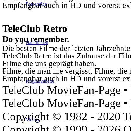
Empfangbar auch in HD und vorerst ex
Fotografien
TeleClub Retro
Do you remember.
Nachrichten
Die besten Filme der letzten Jahrzehnte
TeleClub Retro ist das Zuhause der Fil
Filme die uns geprägt haben.
Filme, die man nie vergisst. Filme, di
Empfangbar auch in HD und vorerst ex
Programmhefte
TeleClub MovieFan-Page • h
TeleClub MovieFan-Page • 
Copyright © 1982 - 2020 
Videos
Copyright © 1999 - 2026 O