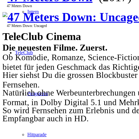
47 Meters Down
Intern
47 Meters Down: Uncage
47 Meters Down: Uncaged
TeleClub Cinema
Die neuesten Filme. Zuerst.
TeleClub
Ob Komödie, Romanze, Science-Fiction
bietet für jeden Geschmack das Richtig
Hier siehst Du die grossen Blockbuster
Fernsehen.
Natürlich ohne Werbeunterbrechungen u
Programm
Format, in Dolby Digital 5.1 und Mehr
So wird Fernsehen zum Erlebnis und d
Empfangbar auch in HD.
Hitparade