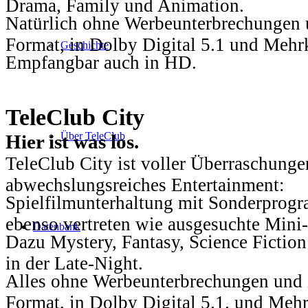
Drama, Family und Animation.
Natürlich ohne Werbeunterbrechungen u
Format, in Dolby Digital 5.1 und Mehr
Geschichte
Empfangbar auch in HD.
TeleClub City
Über TeleClub
Hier ist was los.
TeleClub City ist voller Überraschungen
abwechslungsreiches Entertainment:
Spielfilmunterhaltung mit Sonderprog
ebenso vertreten wie ausgesuchte Mini-
Datenbank
Dazu Mystery, Fantasy, Science Fiction
in der Late-Night.
Alles ohne Werbeunterbrechungen und i
Format, in Dolby Digital 5.1. und Mehr