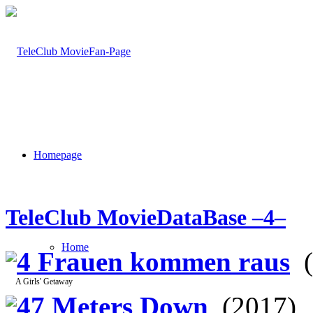
Homepage
TeleClub MovieDataBase –4–
Home
4 Frauen kommen raus
(
A Girls' Getaway
47 Meters Down
(2017)