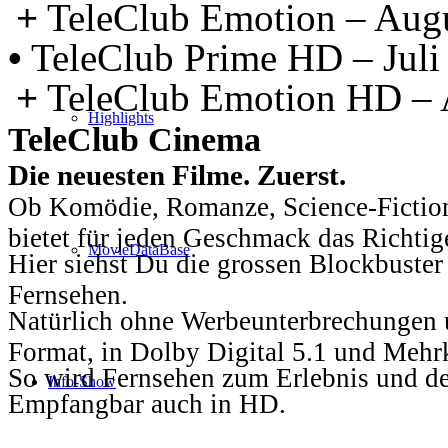
+
TeleClub Emotion – Aug
•
TeleClub Prime HD – Juli
+
TeleClub Emotion HD – 
Highlights
TeleClub Cinema
Die neuesten Filme. Zuerst.
Ob Komödie, Romanze, Science-Fiction
bietet für jeden Geschmack das Richtig
MovieDataBase
Hier siehst Du die grossen Blockbuster
Fernsehen.
Natürlich ohne Werbeunterbrechungen u
Format, in Dolby Digital 5.1 und Mehr
So wird Fernsehen zum Erlebnis und d
Info-Show
Empfangbar auch in HD.