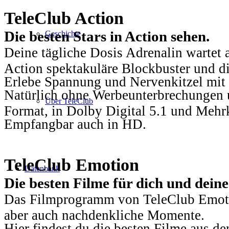
TeleClub Action
Die besten Stars in Action sehen.
Geschichte
Deine tägliche Dosis Adrenalin wartet 
Action spektakuläre Blockbuster und die
Erlebe Spannung und Nervenkitzel mit d
Natürlich ohne Werbeunterbrechungen u
Über TeleClub
Format, in Dolby Digital 5.1 und Mehr
Empfangbar auch in HD.
TeleClub Emotion
Datenbank
Die besten Filme für dich und dein
Das Filmprogramm von TeleClub Emotio
aber auch nachdenkliche Momente.
Hier findest du die besten Filme aus 