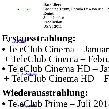
Darsteller:
Channing Tatum, Rosario Dawson und Chr
Intern
Regie:
Jamie Linden
Produktion:
USA I 2011
Erstausstrahlung:
TeleClub
•
TeleClub Cinema – Janua
+
TeleClub Cinema – Febr
•
TeleClub Cinema HD – Ja
Programm
+
TeleClub Cinema HD – F
Wiederausstrahlung:
•
TeleClub Prime – Juli 201
Hitparade