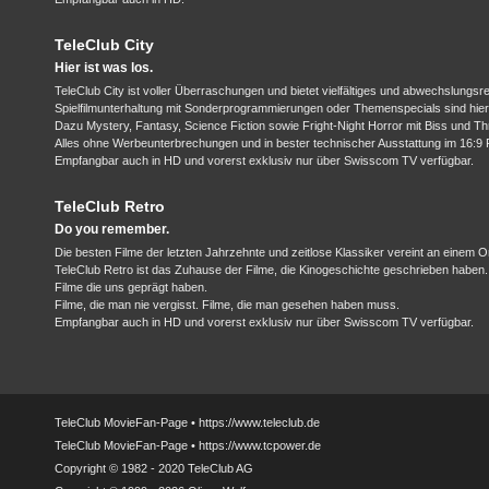
TeleClub City
Hier ist was los.
TeleClub City ist voller Überraschungen und bietet vielfältiges und abwechslungsr
Spielfilmunterhaltung mit Sonderprogrammierungen oder Themenspecials sind hier
Dazu Mystery, Fantasy, Science Fiction sowie Fright-Night Horror mit Biss und Thril
Alles ohne Werbeunterbrechungen und in bester technischer Ausstattung im 16:9 Fo
Empfangbar auch in HD und vorerst exklusiv nur über Swisscom TV verfügbar.
TeleClub Retro
Do you remember.
Die besten Filme der letzten Jahrzehnte und zeitlose Klassiker vereint an einem Or
TeleClub Retro ist das Zuhause der Filme, die Kinogeschichte geschrieben haben.
Filme die uns geprägt haben.
Filme, die man nie vergisst. Filme, die man gesehen haben muss.
Empfangbar auch in HD und vorerst exklusiv nur über Swisscom TV verfügbar.
TeleClub MovieFan-Page • https://www.teleclub.de
TeleClub MovieFan-Page • https://www.tcpower.de
Copyright © 1982 - 2020 TeleClub AG