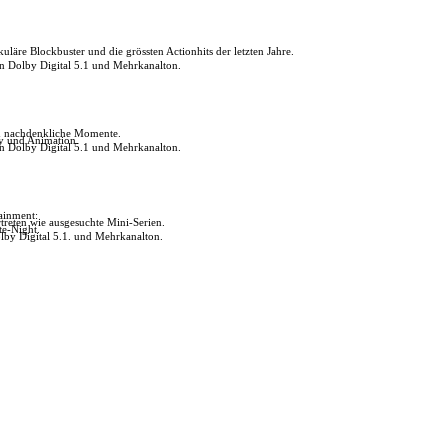
uläre Blockbuster und die grössten Actionhits der letzten Jahre.
in Dolby Digital 5.1 und Mehrkanalton.
ch nachdenkliche Momente.
ly und Animation.
in Dolby Digital 5.1 und Mehrkanalton.
tainment:
reten wie ausgesuchte Mini-Serien.
te-Night.
lby Digital 5.1. und Mehrkanalton.