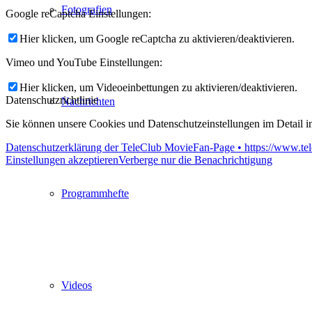
Fotografien
Google reCaptcha Einstellungen:
Hier klicken, um Google reCaptcha zu aktivieren/deaktivieren.
Vimeo und YouTube Einstellungen:
Hier klicken, um Videoeinbettungen zu aktivieren/deaktivieren.
Datenschutzrichtlinie
Nachrichten
Sie können unsere Cookies und Datenschutzeinstellungen im Detail in
Datenschutzerklärung der TeleClub MovieFan-Page • https://www.tel
Einstellungen akzeptieren
Verberge nur die Benachrichtigung
Programmhefte
Videos