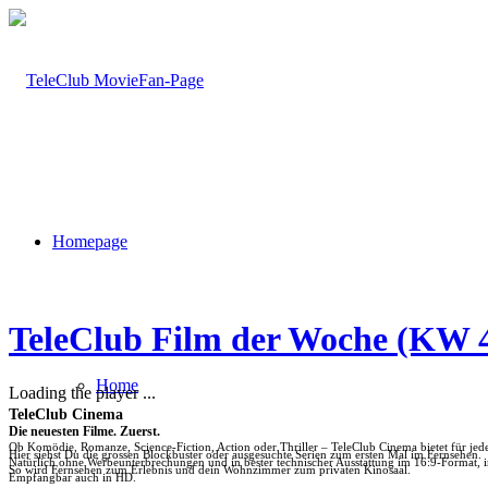
Homepage
TeleClub Film der Woche (KW 
Home
Loading the player ...
TeleClub Cinema
Die neuesten Filme. Zuerst.
Ob Komödie, Romanze, Science-Fiction, Action oder Thriller – TeleClub Cinema bietet für je
Hier siehst Du die grossen Blockbuster oder ausgesuchte Serien zum ersten Mal im Fernsehen.
Natürlich ohne Werbeunterbrechungen und in bester technischer Ausstattung im 16:9-Format, 
So wird Fernsehen zum Erlebnis und dein Wohnzimmer zum privaten Kinosaal.
Empfangbar auch in HD.