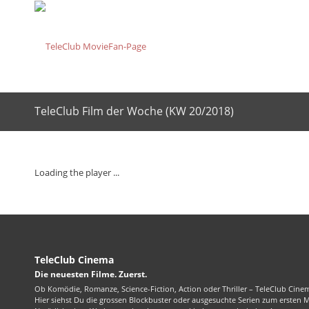
TeleClub Film der Woche (KW 20/2018)
Loading the player ...
TeleClub Cinema
Die neuesten Filme. Zuerst.
Ob Komödie, Romanze, Science-Fiction, Action oder Thriller – TeleClub Cinem
Hier siehst Du die grossen Blockbuster oder ausgesuchte Serien zum ersten 