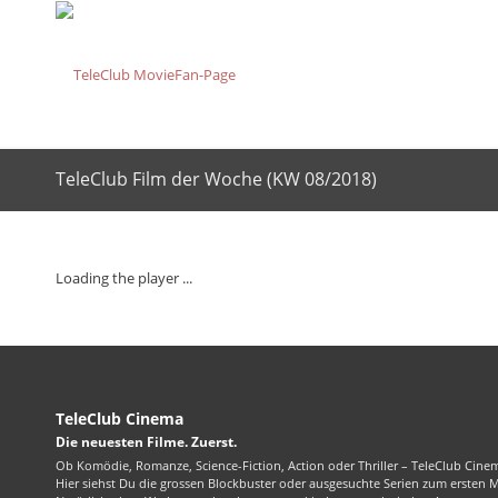
TeleClub Film der Woche (KW 08/2018)
Loading the player ...
TeleClub Cinema
Die neuesten Filme. Zuerst.
Ob Komödie, Romanze, Science-Fiction, Action oder Thriller – TeleClub Cinem
Hier siehst Du die grossen Blockbuster oder ausgesuchte Serien zum ersten 