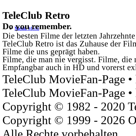
TeleClub Retro
Do you remember.
Menü
Menü
Die besten Filme der letzten Jahrzehnte
TeleClub Retro ist das Zuhause der Fil
Filme die uns geprägt haben.
Filme, die man nie vergisst. Filme, di
Empfangbar auch in HD und vorerst ex
TeleClub MovieFan-Page • h
TeleClub MovieFan-Page • 
Copyright © 1982 - 2020 
Copyright © 1999 - 2026 O
Alle Rechte vorbehalten