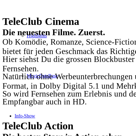
TeleClub Cinema
Die neuesten Filme. Zuerst.
Highlights
Ob Komödie, Romanze, Science-Fiction
bietet für jeden Geschmack das Richtig
Hier siehst Du die grossen Blockbuster
Fernsehen.
Natürlich ohne Werbeunterbrechungen u
MovieDataBase
Format, in Dolby Digital 5.1 und Mehr
So wird Fernsehen zum Erlebnis und d
Empfangbar auch in HD.
Info-Show
TeleClub Action