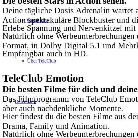
Die besten Stars in Action sehen.
Deine tägliche Dosis Adrenalin wartet 
Action spektakuläre Blockbuster und die
Geschichte
Erlebe Spannung und Nervenkitzel mit d
Natürlich ohne Werbeunterbrechungen u
Format, in Dolby Digital 5.1 und Mehr
Empfangbar auch in HD.
Über TeleClub
TeleClub Emotion
Die besten Filme für dich und dein
Das Filmprogramm von TeleClub Emotio
Datenbank
aber auch nachdenkliche Momente.
Hier findest du die besten Filme aus 
Drama, Family und Animation.
Natürlich ohne Werbeunterbrechungen u