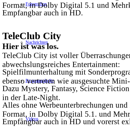
Format, in Dolby Digital 5.1 und Mehr
Fotografien
Empfangbar auch in HD.
TeleClub City
Nachrichten
Hier ist was los.
TeleClub City ist voller Überraschungen
abwechslungsreiches Entertainment:
Spielfilmunterhaltung mit Sonderprog
ebenso vertreten wie ausgesuchte Mini-
Programmhefte
Dazu Mystery, Fantasy, Science Fiction
in der Late-Night.
Alles ohne Werbeunterbrechungen und i
Format, in Dolby Digital 5.1. und Mehr
Videos
Empfangbar auch in HD und vorerst ex