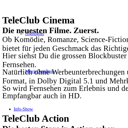
TeleClub Cinema
Die neuesten Filme. Zuerst.
Highlights
Ob Komödie, Romanze, Science-Fiction
bietet für jeden Geschmack das Richtig
Hier siehst Du die grossen Blockbuster
Fernsehen.
Natürlich ohne Werbeunterbrechungen u
MovieDataBase
Format, in Dolby Digital 5.1 und Mehr
So wird Fernsehen zum Erlebnis und d
Empfangbar auch in HD.
Info-Show
TeleClub Action