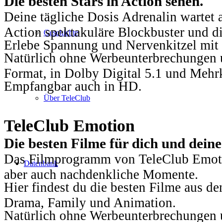
Die besten Stars in Action sehen.
Deine tägliche Dosis Adrenalin wartet 
Action spektakuläre Blockbuster und die
Geschichte
Erlebe Spannung und Nervenkitzel mit d
Natürlich ohne Werbeunterbrechungen u
Format, in Dolby Digital 5.1 und Mehr
Empfangbar auch in HD.
Über TeleClub
TeleClub Emotion
Die besten Filme für dich und dein
Das Filmprogramm von TeleClub Emotio
Datenbank
aber auch nachdenkliche Momente.
Hier findest du die besten Filme aus 
Drama, Family und Animation.
Natürlich ohne Werbeunterbrechungen u