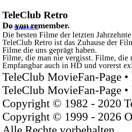
TeleClub Retro
Do you remember.
Menü
Menü
Die besten Filme der letzten Jahrzehnte
TeleClub Retro ist das Zuhause der Fil
Filme die uns geprägt haben.
Filme, die man nie vergisst. Filme, di
Empfangbar auch in HD und vorerst ex
TeleClub MovieFan-Page • h
TeleClub MovieFan-Page • 
Copyright © 1982 - 2020 
Copyright © 1999 - 2026 O
Alle Rechte vorbehalten