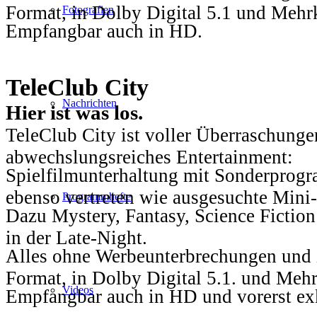
Format, in Dolby Digital 5.1 und Mehr
Fotografien
Empfangbar auch in HD.
TeleClub City
Nachrichten
Hier ist was los.
TeleClub City ist voller Überraschungen
abwechslungsreiches Entertainment:
Spielfilmunterhaltung mit Sonderprog
ebenso vertreten wie ausgesuchte Mini-
Programmhefte
Dazu Mystery, Fantasy, Science Fiction
in der Late-Night.
Alles ohne Werbeunterbrechungen und i
Format, in Dolby Digital 5.1. und Mehr
Videos
Empfangbar auch in HD und vorerst ex