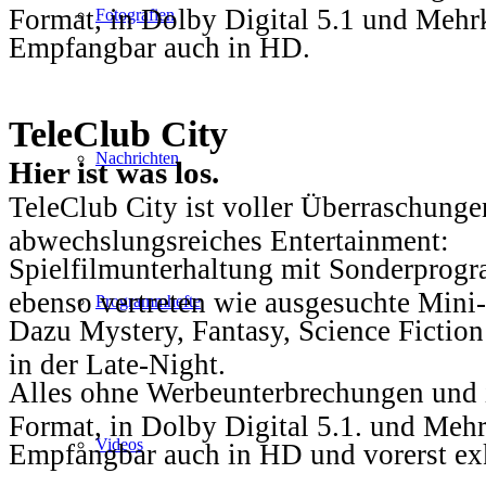
Format, in Dolby Digital 5.1 und Mehr
Fotografien
Empfangbar auch in HD.
TeleClub City
Nachrichten
Hier ist was los.
TeleClub City ist voller Überraschungen
abwechslungsreiches Entertainment:
Spielfilmunterhaltung mit Sonderprog
ebenso vertreten wie ausgesuchte Mini-
Programmhefte
Dazu Mystery, Fantasy, Science Fiction
in der Late-Night.
Alles ohne Werbeunterbrechungen und i
Format, in Dolby Digital 5.1. und Mehr
Videos
Empfangbar auch in HD und vorerst ex