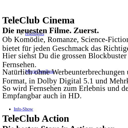
TeleClub Cinema
Die neuesten Filme. Zuerst.
Highlights
Ob Komödie, Romanze, Science-Fiction
bietet für jeden Geschmack das Richtig
Hier siehst Du die grossen Blockbuster
Fernsehen.
Natürlich ohne Werbeunterbrechungen u
MovieDataBase
Format, in Dolby Digital 5.1 und Mehr
So wird Fernsehen zum Erlebnis und d
Empfangbar auch in HD.
Info-Show
TeleClub Action