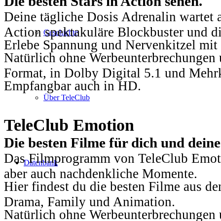
Die besten Stars in Action sehen.
Deine tägliche Dosis Adrenalin wartet 
Action spektakuläre Blockbuster und die
Geschichte
Erlebe Spannung und Nervenkitzel mit d
Natürlich ohne Werbeunterbrechungen u
Format, in Dolby Digital 5.1 und Mehr
Empfangbar auch in HD.
Über TeleClub
TeleClub Emotion
Die besten Filme für dich und dein
Das Filmprogramm von TeleClub Emotio
Datenbank
aber auch nachdenkliche Momente.
Hier findest du die besten Filme aus 
Drama, Family und Animation.
Natürlich ohne Werbeunterbrechungen u