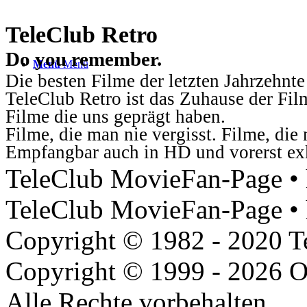
TeleClub Retro
Do you remember.
Menü
Menü
Die besten Filme der letzten Jahrzehnte
TeleClub Retro ist das Zuhause der Fil
Filme die uns geprägt haben.
Filme, die man nie vergisst. Filme, di
Empfangbar auch in HD und vorerst ex
TeleClub MovieFan-Page • h
TeleClub MovieFan-Page • 
Copyright © 1982 - 2020 
Copyright © 1999 - 2026 O
Alle Rechte vorbehalten