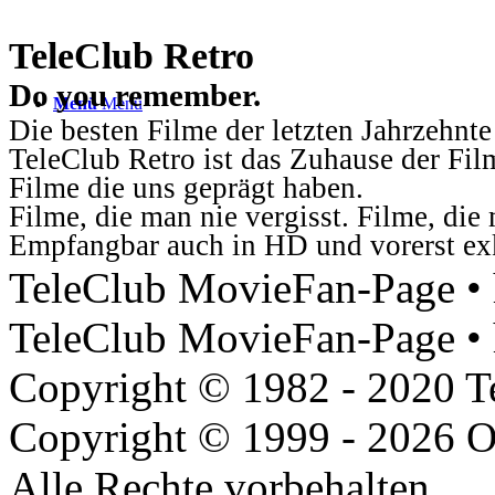
TeleClub Retro
Do you remember.
Menü
Menü
Die besten Filme der letzten Jahrzehnte
TeleClub Retro ist das Zuhause der Fil
Filme die uns geprägt haben.
Filme, die man nie vergisst. Filme, di
Empfangbar auch in HD und vorerst ex
TeleClub MovieFan-Page • h
TeleClub MovieFan-Page • 
Copyright © 1982 - 2020 
Copyright © 1999 - 2026 O
Alle Rechte vorbehalten