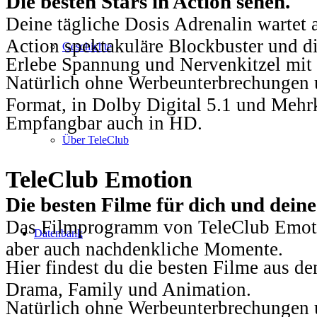
Die besten Stars in Action sehen.
Deine tägliche Dosis Adrenalin wartet 
Action spektakuläre Blockbuster und die
Geschichte
Erlebe Spannung und Nervenkitzel mit d
Natürlich ohne Werbeunterbrechungen u
Format, in Dolby Digital 5.1 und Mehr
Empfangbar auch in HD.
Über TeleClub
TeleClub Emotion
Die besten Filme für dich und dein
Das Filmprogramm von TeleClub Emotio
Datenbank
aber auch nachdenkliche Momente.
Hier findest du die besten Filme aus 
Drama, Family und Animation.
Natürlich ohne Werbeunterbrechungen u