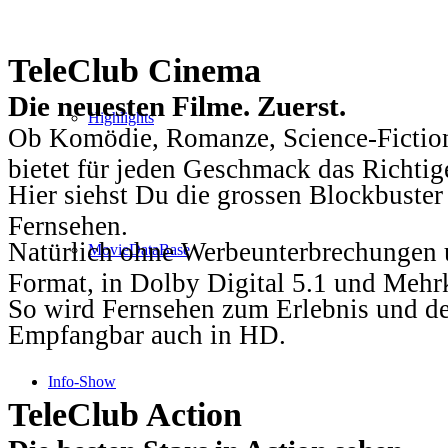
TeleClub Cinema
Die neuesten Filme. Zuerst.
Highlights
Ob Komödie, Romanze, Science-Fiction
bietet für jeden Geschmack das Richtig
Hier siehst Du die grossen Blockbuster
Fernsehen.
Natürlich ohne Werbeunterbrechungen u
MovieDataBase
Format, in Dolby Digital 5.1 und Mehr
So wird Fernsehen zum Erlebnis und d
Empfangbar auch in HD.
Info-Show
TeleClub Action