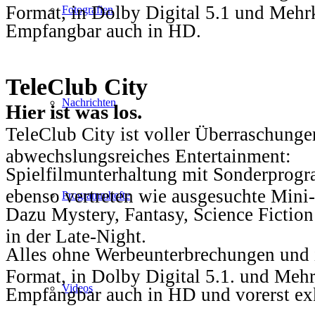
Format, in Dolby Digital 5.1 und Mehr
Fotografien
Empfangbar auch in HD.
TeleClub City
Nachrichten
Hier ist was los.
TeleClub City ist voller Überraschungen
abwechslungsreiches Entertainment:
Spielfilmunterhaltung mit Sonderprog
ebenso vertreten wie ausgesuchte Mini-
Programmhefte
Dazu Mystery, Fantasy, Science Fiction
in der Late-Night.
Alles ohne Werbeunterbrechungen und i
Format, in Dolby Digital 5.1. und Mehr
Videos
Empfangbar auch in HD und vorerst ex