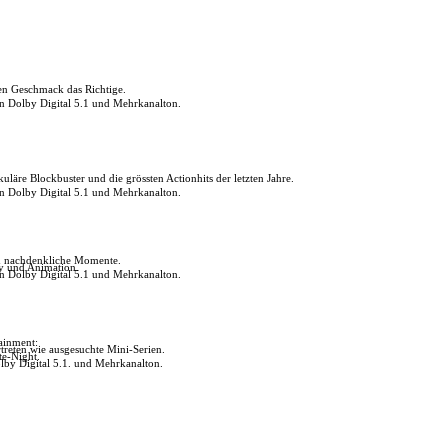
den Geschmack das Richtige.
in Dolby Digital 5.1 und Mehrkanalton.
uläre Blockbuster und die grössten Actionhits der letzten Jahre.
in Dolby Digital 5.1 und Mehrkanalton.
ch nachdenkliche Momente.
ly und Animation.
in Dolby Digital 5.1 und Mehrkanalton.
tainment:
reten wie ausgesuchte Mini-Serien.
te-Night.
lby Digital 5.1. und Mehrkanalton.