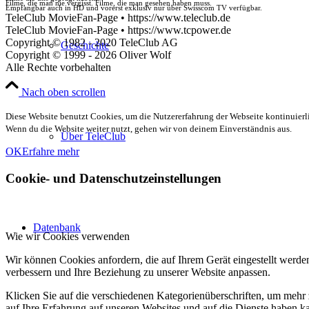
Filme, die man nie vergisst. Filme, die man gesehen haben muss.
Empfangbar auch in HD und vorerst exklusiv nur über Swisscom TV verfügbar.
TeleClub MovieFan-Page • https://www.teleclub.de
TeleClub MovieFan-Page • https://www.tcpower.de
Copyright © 1982 - 2020 TeleClub AG
Geschichte
Copyright © 1999 - 2026 Oliver Wolf
Alle Rechte vorbehalten
Nach oben scrollen
Diese Website benutzt Cookies, um die Nutzererfahrung der Webseite kontinuierli
Wenn du die Website weiter nutzt, gehen wir von deinem Einverständnis aus.
Über TeleClub
OK
Erfahre mehr
Cookie- und Datenschutzeinstellungen
Datenbank
Wie wir Cookies verwenden
Wir können Cookies anfordern, die auf Ihrem Gerät eingestellt werde
verbessern und Ihre Beziehung zu unserer Website anpassen.
Klicken Sie auf die verschiedenen Kategorienüberschriften, um mehr 
auf Ihre Erfahrung auf unseren Websites und auf die Dienste haben k