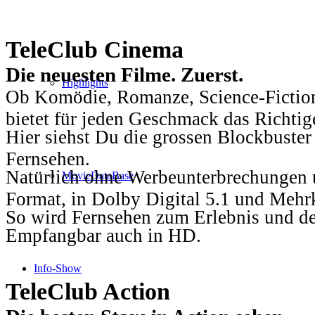
TeleClub Cinema
Die neuesten Filme. Zuerst.
Highlights
Ob Komödie, Romanze, Science-Fiction
bietet für jeden Geschmack das Richtig
Hier siehst Du die grossen Blockbuster
Fernsehen.
Natürlich ohne Werbeunterbrechungen u
MovieDataBase
Format, in Dolby Digital 5.1 und Mehr
So wird Fernsehen zum Erlebnis und d
Empfangbar auch in HD.
Info-Show
TeleClub Action