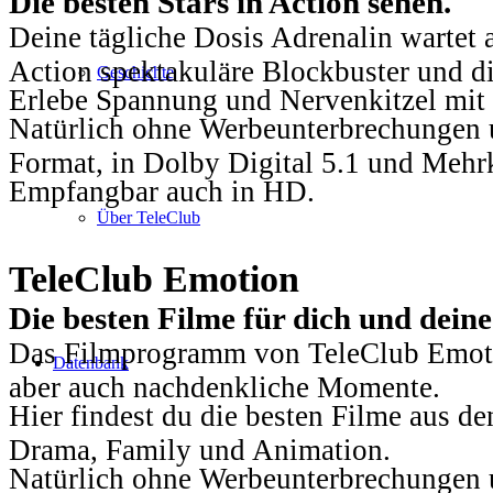
Die besten Stars in Action sehen.
Deine tägliche Dosis Adrenalin wartet 
Action spektakuläre Blockbuster und die
Geschichte
Erlebe Spannung und Nervenkitzel mit d
Natürlich ohne Werbeunterbrechungen u
Format, in Dolby Digital 5.1 und Mehr
Empfangbar auch in HD.
Über TeleClub
TeleClub Emotion
Die besten Filme für dich und dein
Das Filmprogramm von TeleClub Emotio
Datenbank
aber auch nachdenkliche Momente.
Hier findest du die besten Filme aus 
Drama, Family und Animation.
Natürlich ohne Werbeunterbrechungen u