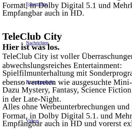
Format, in Dolby Digital 5.1 und Mehr
Fotografien
Empfangbar auch in HD.
TeleClub City
Nachrichten
Hier ist was los.
TeleClub City ist voller Überraschungen
abwechslungsreiches Entertainment:
Spielfilmunterhaltung mit Sonderprog
ebenso vertreten wie ausgesuchte Mini-
Programmhefte
Dazu Mystery, Fantasy, Science Fiction
in der Late-Night.
Alles ohne Werbeunterbrechungen und i
Format, in Dolby Digital 5.1. und Mehr
Videos
Empfangbar auch in HD und vorerst ex