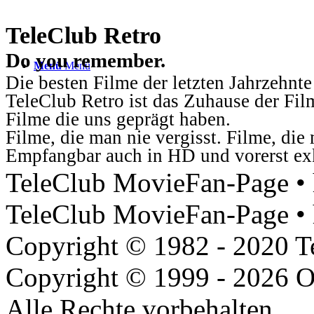
TeleClub Retro
Do you remember.
Menü
Menü
Die besten Filme der letzten Jahrzehnte
TeleClub Retro ist das Zuhause der Fil
Filme die uns geprägt haben.
Filme, die man nie vergisst. Filme, di
Empfangbar auch in HD und vorerst ex
TeleClub MovieFan-Page • h
TeleClub MovieFan-Page • 
Copyright © 1982 - 2020 
Copyright © 1999 - 2026 O
Alle Rechte vorbehalten