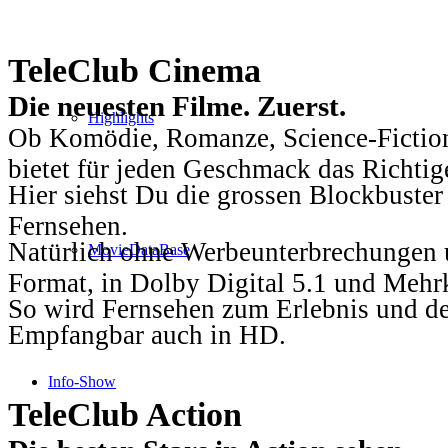
TeleClub Cinema
Die neuesten Filme. Zuerst.
Highlights
Ob Komödie, Romanze, Science-Fiction
bietet für jeden Geschmack das Richtig
Hier siehst Du die grossen Blockbuster
Fernsehen.
Natürlich ohne Werbeunterbrechungen u
MovieDataBase
Format, in Dolby Digital 5.1 und Mehr
So wird Fernsehen zum Erlebnis und d
Empfangbar auch in HD.
Info-Show
TeleClub Action