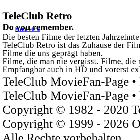
TeleClub Retro
Do you remember.
Menü
Menü
Die besten Filme der letzten Jahrzehnte
TeleClub Retro ist das Zuhause der Fil
Filme die uns geprägt haben.
Filme, die man nie vergisst. Filme, di
Empfangbar auch in HD und vorerst ex
TeleClub MovieFan-Page • h
TeleClub MovieFan-Page • 
Copyright © 1982 - 2020 
Copyright © 1999 - 2026 O
Alle Rechte vorbehalten