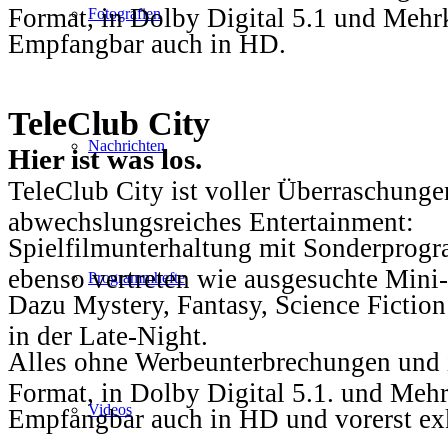
Format, in Dolby Digital 5.1 und Mehr
Fotografien
Empfangbar auch in HD.
TeleClub City
Nachrichten
Hier ist was los.
TeleClub City ist voller Überraschungen
abwechslungsreiches Entertainment:
Spielfilmunterhaltung mit Sonderprog
ebenso vertreten wie ausgesuchte Mini-
Programmhefte
Dazu Mystery, Fantasy, Science Fiction
in der Late-Night.
Alles ohne Werbeunterbrechungen und i
Format, in Dolby Digital 5.1. und Mehr
Videos
Empfangbar auch in HD und vorerst ex