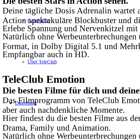
Die besten Stars in Action sehen.
Deine tägliche Dosis Adrenalin wartet 
Action spektakuläre Blockbuster und die
Geschichte
Erlebe Spannung und Nervenkitzel mit d
Natürlich ohne Werbeunterbrechungen u
Format, in Dolby Digital 5.1 und Mehr
Empfangbar auch in HD.
Über TeleClub
TeleClub Emotion
Die besten Filme für dich und dein
Das Filmprogramm von TeleClub Emotio
Datenbank
aber auch nachdenkliche Momente.
Hier findest du die besten Filme aus 
Drama, Family und Animation.
Natürlich ohne Werbeunterbrechungen u