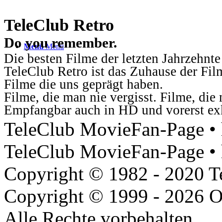
TeleClub Retro
Do you remember.
Menü
Menü
Die besten Filme der letzten Jahrzehnte
TeleClub Retro ist das Zuhause der Fil
Filme die uns geprägt haben.
Filme, die man nie vergisst. Filme, di
Empfangbar auch in HD und vorerst ex
TeleClub MovieFan-Page • h
TeleClub MovieFan-Page • 
Copyright © 1982 - 2020 
Copyright © 1999 - 2026 O
Alle Rechte vorbehalten