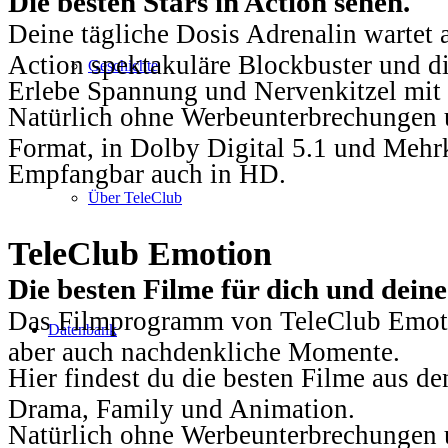
Die besten Stars in Action sehen.
Deine tägliche Dosis Adrenalin wartet 
Action spektakuläre Blockbuster und die
Geschichte
Erlebe Spannung und Nervenkitzel mit d
Natürlich ohne Werbeunterbrechungen u
Format, in Dolby Digital 5.1 und Mehr
Empfangbar auch in HD.
Über TeleClub
TeleClub Emotion
Die besten Filme für dich und dein
Das Filmprogramm von TeleClub Emotio
Datenbank
aber auch nachdenkliche Momente.
Hier findest du die besten Filme aus 
Drama, Family und Animation.
Natürlich ohne Werbeunterbrechungen u