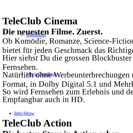
TeleClub Cinema
Die neuesten Filme. Zuerst.
Highlights
Ob Komödie, Romanze, Science-Fiction
bietet für jeden Geschmack das Richtig
Hier siehst Du die grossen Blockbuster
Fernsehen.
Natürlich ohne Werbeunterbrechungen u
MovieDataBase
Format, in Dolby Digital 5.1 und Mehr
So wird Fernsehen zum Erlebnis und d
Empfangbar auch in HD.
Info-Show
TeleClub Action