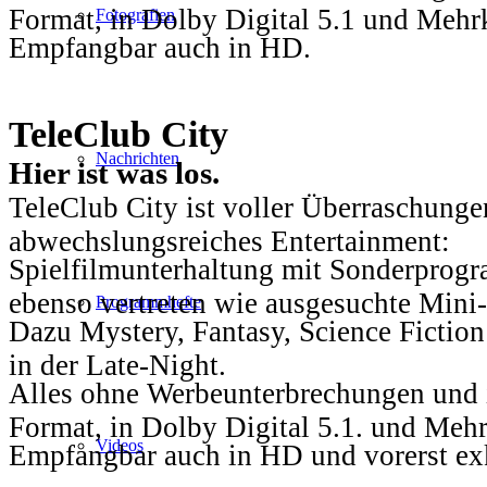
Format, in Dolby Digital 5.1 und Mehr
Fotografien
Empfangbar auch in HD.
TeleClub City
Nachrichten
Hier ist was los.
TeleClub City ist voller Überraschungen
abwechslungsreiches Entertainment:
Spielfilmunterhaltung mit Sonderprog
ebenso vertreten wie ausgesuchte Mini-
Programmhefte
Dazu Mystery, Fantasy, Science Fiction
in der Late-Night.
Alles ohne Werbeunterbrechungen und i
Format, in Dolby Digital 5.1. und Mehr
Videos
Empfangbar auch in HD und vorerst ex