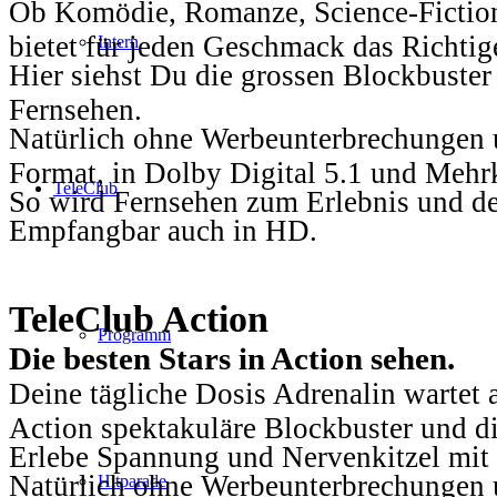
Ob Komödie, Romanze, Science-Fiction
bietet für jeden Geschmack das Richtig
Intern
Hier siehst Du die grossen Blockbuster
Fernsehen.
Natürlich ohne Werbeunterbrechungen u
Format, in Dolby Digital 5.1 und Mehr
TeleClub
So wird Fernsehen zum Erlebnis und d
Empfangbar auch in HD.
TeleClub Action
Programm
Die besten Stars in Action sehen.
Deine tägliche Dosis Adrenalin wartet 
Action spektakuläre Blockbuster und die
Erlebe Spannung und Nervenkitzel mit d
Natürlich ohne Werbeunterbrechungen u
Hitparade