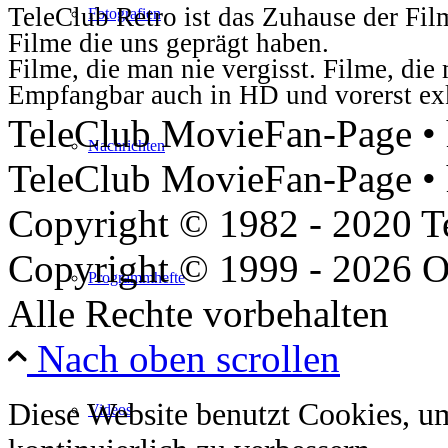
TeleClub Retro ist das Zuhause der Fil
Fotografien
Filme die uns geprägt haben.
Filme, die man nie vergisst. Filme, di
Empfangbar auch in HD und vorerst ex
TeleClub MovieFan-Page • h
Nachrichten
TeleClub MovieFan-Page • 
Copyright © 1982 - 2020 
Copyright © 1999 - 2026 O
Programmhefte
Alle Rechte vorbehalten
Nach oben scrollen
Diese Website benutzt Cookies, u
Videos