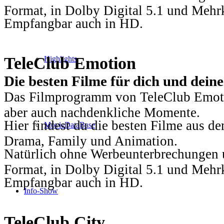
Format, in Dolby Digital 5.1 und Mehr
Empfangbar auch in HD.
TeleClub Emotion
Highlights
Die besten Filme für dich und dein
Das Filmprogramm von TeleClub Emotio
aber auch nachdenkliche Momente.
Hier findest du die besten Filme aus 
MovieDataBase
Drama, Family und Animation.
Natürlich ohne Werbeunterbrechungen u
Format, in Dolby Digital 5.1 und Mehr
Empfangbar auch in HD.
Info-Show
TeleClub City