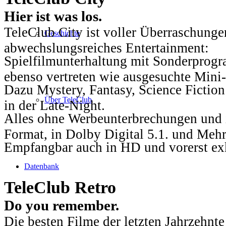
Hier ist was los.
TeleClub City ist voller Überraschungen
Geschichte
abwechslungsreiches Entertainment:
Spielfilmunterhaltung mit Sonderprog
ebenso vertreten wie ausgesuchte Mini-
Dazu Mystery, Fantasy, Science Fiction
Über TeleClub
in der Late-Night.
Alles ohne Werbeunterbrechungen und i
Format, in Dolby Digital 5.1. und Mehr
Empfangbar auch in HD und vorerst ex
Datenbank
TeleClub Retro
Do you remember.
Die besten Filme der letzten Jahrzehnte