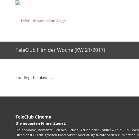
TeleClub Film der Woche (KW 21/2017)
Loading the player ...
TeleClub Cinema
Die neuesten Filme. Zuerst.
Ob Komödie, Romanze, Science-Fiction, Action oder Thriller – TeleClub Cinem
Hier siehst Du die grossen Blockbuster oder ausgesuchte Serien zum ersten 