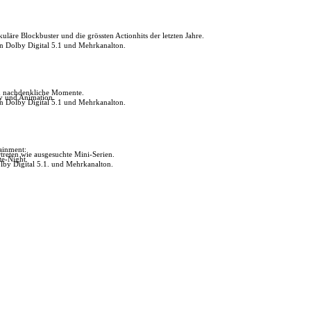
uläre Blockbuster und die grössten Actionhits der letzten Jahre.
in Dolby Digital 5.1 und Mehrkanalton.
ch nachdenkliche Momente.
ly und Animation.
in Dolby Digital 5.1 und Mehrkanalton.
tainment:
reten wie ausgesuchte Mini-Serien.
te-Night.
lby Digital 5.1. und Mehrkanalton.