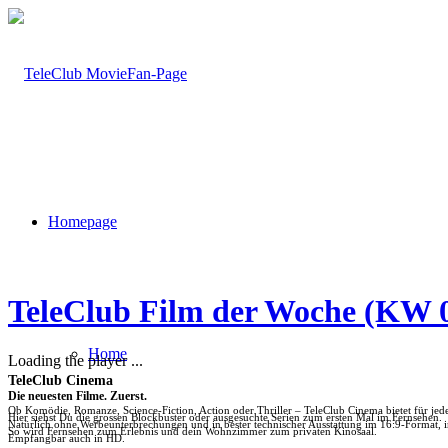
Homepage
TeleClub Film der Woche (KW 
Home
Loading the player ...
TeleClub Cinema
Die neuesten Filme. Zuerst.
Ob Komödie, Romanze, Science-Fiction, Action oder Thriller – TeleClub Cinema bietet für je
Hier siehst Du die grossen Blockbuster oder ausgesuchte Serien zum ersten Mal im Fernsehen.
Natürlich ohne Werbeunterbrechungen und in bester technischer Ausstattung im 16:9-Format, 
So wird Fernsehen zum Erlebnis und dein Wohnzimmer zum privaten Kinosaal.
Empfangbar auch in HD.