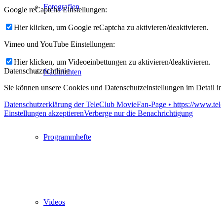
Fotografien
Google reCaptcha Einstellungen:
Hier klicken, um Google reCaptcha zu aktivieren/deaktivieren.
Vimeo und YouTube Einstellungen:
Hier klicken, um Videoeinbettungen zu aktivieren/deaktivieren.
Datenschutzrichtlinie
Nachrichten
Sie können unsere Cookies und Datenschutzeinstellungen im Detail in
Datenschutzerklärung der TeleClub MovieFan-Page • https://www.tel
Einstellungen akzeptieren
Verberge nur die Benachrichtigung
Programmhefte
Videos