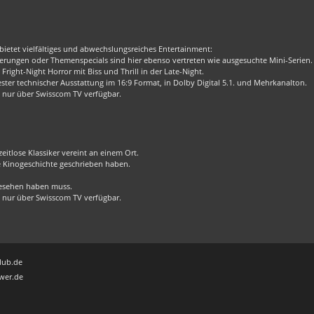
bietet vielfältiges und abwechslungsreiches Entertainment:
rungen oder Themenspecials sind hier ebenso vertreten wie ausgesuchte Mini-Serien.
Fright-Night Horror mit Biss und Thrill in der Late-Night.
er technischer Ausstattung im 16:9 Format, in Dolby Digital 5.1. und Mehrkanalton.
 nur über Swisscom TV verfügbar.
eitlose Klassiker vereint an einem Ort.
ie Kinogeschichte geschrieben haben.
 gesehen haben muss.
 nur über Swisscom TV verfügbar.
lub.de
wer.de