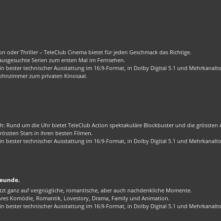
n oder Thriller – TeleClub Cinema bietet für jeden Geschmack das Richtige.
 ausgesuchte Serien zum ersten Mal im Fernsehen.
 bester technischer Ausstattung im 16:9-Format, in Dolby Digital 5.1 und Mehrkanalt
ohnzimmer zum privaten Kinosaal.
ch: Rund um die Uhr bietet TeleClub Action spektakuläre Blockbuster und die grössten Ac
össten Stars in ihren besten Filmen.
 bester technischer Ausstattung im 16:9-Format, in Dolby Digital 5.1 und Mehrkanalt
reunde.
zt ganz auf vergnügliche, romantische, aber auch nachdenkliche Momente.
enres Komödie, Romantik, Lovestory, Drama, Family und Animation.
 bester technischer Ausstattung im 16:9-Format, in Dolby Digital 5.1 und Mehrkanalt