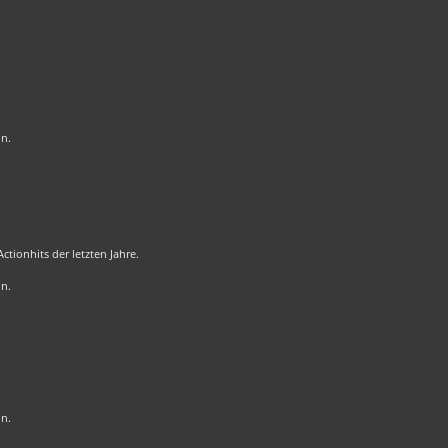
on.
tionhits der letzten Jahre.
on.
on.