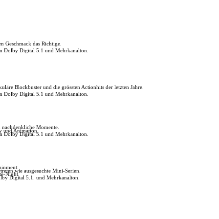
den Geschmack das Richtige.
in Dolby Digital 5.1 und Mehrkanalton.
uläre Blockbuster und die grössten Actionhits der letzten Jahre.
in Dolby Digital 5.1 und Mehrkanalton.
ch nachdenkliche Momente.
ly und Animation.
in Dolby Digital 5.1 und Mehrkanalton.
tainment:
reten wie ausgesuchte Mini-Serien.
te-Night.
lby Digital 5.1. und Mehrkanalton.