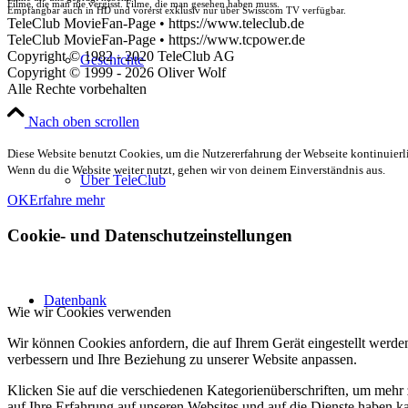
Filme, die man nie vergisst. Filme, die man gesehen haben muss.
Empfangbar auch in HD und vorerst exklusiv nur über Swisscom TV verfügbar.
TeleClub MovieFan-Page • https://www.teleclub.de
TeleClub MovieFan-Page • https://www.tcpower.de
Copyright © 1982 - 2020 TeleClub AG
Geschichte
Copyright © 1999 - 2026 Oliver Wolf
Alle Rechte vorbehalten
Nach oben scrollen
Diese Website benutzt Cookies, um die Nutzererfahrung der Webseite kontinuierli
Wenn du die Website weiter nutzt, gehen wir von deinem Einverständnis aus.
Über TeleClub
OK
Erfahre mehr
Cookie- und Datenschutzeinstellungen
Datenbank
Wie wir Cookies verwenden
Wir können Cookies anfordern, die auf Ihrem Gerät eingestellt werde
verbessern und Ihre Beziehung zu unserer Website anpassen.
Klicken Sie auf die verschiedenen Kategorienüberschriften, um mehr 
auf Ihre Erfahrung auf unseren Websites und auf die Dienste haben k