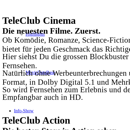
TeleClub Cinema
Die neuesten Filme. Zuerst.
Highlights
Ob Komödie, Romanze, Science-Fiction
bietet für jeden Geschmack das Richtig
Hier siehst Du die grossen Blockbuster
Fernsehen.
Natürlich ohne Werbeunterbrechungen u
MovieDataBase
Format, in Dolby Digital 5.1 und Mehr
So wird Fernsehen zum Erlebnis und d
Empfangbar auch in HD.
Info-Show
TeleClub Action