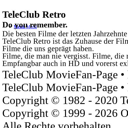
TeleClub Retro
Do you remember.
Menü
Menü
Die besten Filme der letzten Jahrzehnte
TeleClub Retro ist das Zuhause der Fil
Filme die uns geprägt haben.
Filme, die man nie vergisst. Filme, di
Empfangbar auch in HD und vorerst ex
TeleClub MovieFan-Page • h
TeleClub MovieFan-Page • 
Copyright © 1982 - 2020 
Copyright © 1999 - 2026 O
Alle Rechte vorbehalten