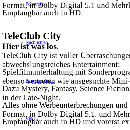
Format, in Dolby Digital 5.1 und Mehr
Fotografien
Empfangbar auch in HD.
TeleClub City
Nachrichten
Hier ist was los.
TeleClub City ist voller Überraschungen
abwechslungsreiches Entertainment:
Spielfilmunterhaltung mit Sonderprog
ebenso vertreten wie ausgesuchte Mini-
Programmhefte
Dazu Mystery, Fantasy, Science Fiction
in der Late-Night.
Alles ohne Werbeunterbrechungen und i
Format, in Dolby Digital 5.1. und Mehr
Videos
Empfangbar auch in HD und vorerst ex