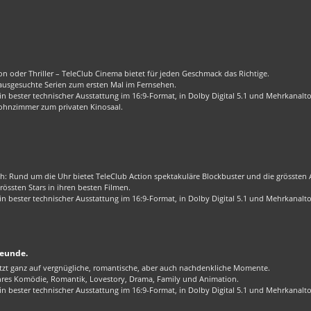
n oder Thriller – TeleClub Cinema bietet für jeden Geschmack das Richtige.
 ausgesuchte Serien zum ersten Mal im Fernsehen.
 bester technischer Ausstattung im 16:9-Format, in Dolby Digital 5.1 und Mehrkanalt
ohnzimmer zum privaten Kinosaal.
ch: Rund um die Uhr bietet TeleClub Action spektakuläre Blockbuster und die grössten Ac
össten Stars in ihren besten Filmen.
 bester technischer Ausstattung im 16:9-Format, in Dolby Digital 5.1 und Mehrkanalt
reunde.
zt ganz auf vergnügliche, romantische, aber auch nachdenkliche Momente.
enres Komödie, Romantik, Lovestory, Drama, Family und Animation.
 bester technischer Ausstattung im 16:9-Format, in Dolby Digital 5.1 und Mehrkanalt