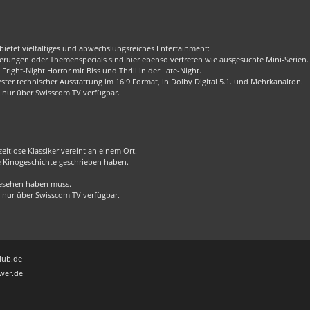
bietet vielfältiges und abwechslungsreiches Entertainment:
rungen oder Themenspecials sind hier ebenso vertreten wie ausgesuchte Mini-Serien.
Fright-Night Horror mit Biss und Thrill in der Late-Night.
er technischer Ausstattung im 16:9 Format, in Dolby Digital 5.1. und Mehrkanalton.
 nur über Swisscom TV verfügbar.
eitlose Klassiker vereint an einem Ort.
ie Kinogeschichte geschrieben haben.
 gesehen haben muss.
 nur über Swisscom TV verfügbar.
lub.de
wer.de