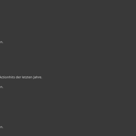
on.
tionhits der letzten Jahre.
on.
on.