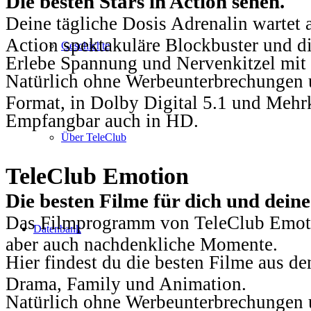
Die besten Stars in Action sehen.
Deine tägliche Dosis Adrenalin wartet 
Action spektakuläre Blockbuster und die
Geschichte
Erlebe Spannung und Nervenkitzel mit d
Natürlich ohne Werbeunterbrechungen u
Format, in Dolby Digital 5.1 und Mehr
Empfangbar auch in HD.
Über TeleClub
TeleClub Emotion
Die besten Filme für dich und dein
Das Filmprogramm von TeleClub Emotio
Datenbank
aber auch nachdenkliche Momente.
Hier findest du die besten Filme aus 
Drama, Family und Animation.
Natürlich ohne Werbeunterbrechungen u