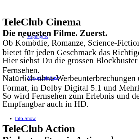
TeleClub Cinema
Die neuesten Filme. Zuerst.
Highlights
Ob Komödie, Romanze, Science-Fiction
bietet für jeden Geschmack das Richtig
Hier siehst Du die grossen Blockbuster
Fernsehen.
Natürlich ohne Werbeunterbrechungen u
MovieDataBase
Format, in Dolby Digital 5.1 und Mehr
So wird Fernsehen zum Erlebnis und d
Empfangbar auch in HD.
Info-Show
TeleClub Action