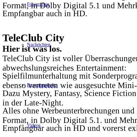
Format, in Dolby Digital 5.1 und Mehr
Fotografien
Empfangbar auch in HD.
TeleClub City
Nachrichten
Hier ist was los.
TeleClub City ist voller Überraschungen
abwechslungsreiches Entertainment:
Spielfilmunterhaltung mit Sonderprog
ebenso vertreten wie ausgesuchte Mini-
Programmhefte
Dazu Mystery, Fantasy, Science Fiction
in der Late-Night.
Alles ohne Werbeunterbrechungen und i
Format, in Dolby Digital 5.1. und Mehr
Videos
Empfangbar auch in HD und vorerst ex