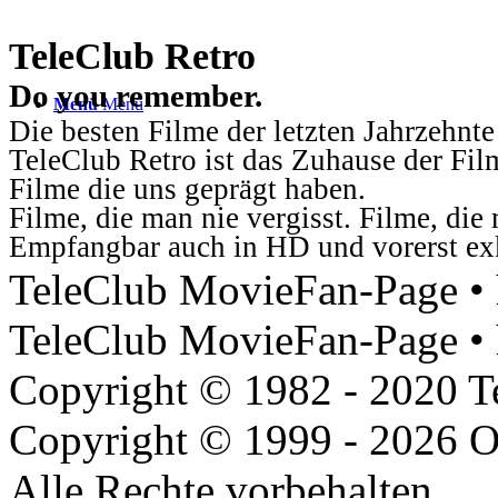
TeleClub Retro
Do you remember.
Menü
Menü
Die besten Filme der letzten Jahrzehnte
TeleClub Retro ist das Zuhause der Fil
Filme die uns geprägt haben.
Filme, die man nie vergisst. Filme, di
Empfangbar auch in HD und vorerst ex
TeleClub MovieFan-Page • h
TeleClub MovieFan-Page • 
Copyright © 1982 - 2020 
Copyright © 1999 - 2026 O
Alle Rechte vorbehalten