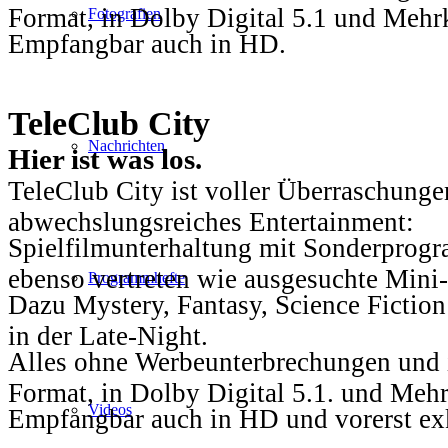
Format, in Dolby Digital 5.1 und Mehr
Fotografien
Empfangbar auch in HD.
TeleClub City
Nachrichten
Hier ist was los.
TeleClub City ist voller Überraschungen
abwechslungsreiches Entertainment:
Spielfilmunterhaltung mit Sonderprog
ebenso vertreten wie ausgesuchte Mini-
Programmhefte
Dazu Mystery, Fantasy, Science Fiction
in der Late-Night.
Alles ohne Werbeunterbrechungen und i
Format, in Dolby Digital 5.1. und Mehr
Videos
Empfangbar auch in HD und vorerst ex