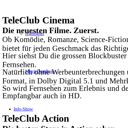
TeleClub Cinema
Die neuesten Filme. Zuerst.
Highlights
Ob Komödie, Romanze, Science-Fiction
bietet für jeden Geschmack das Richtig
Hier siehst Du die grossen Blockbuster
Fernsehen.
Natürlich ohne Werbeunterbrechungen u
MovieDataBase
Format, in Dolby Digital 5.1 und Mehr
So wird Fernsehen zum Erlebnis und d
Empfangbar auch in HD.
Info-Show
TeleClub Action