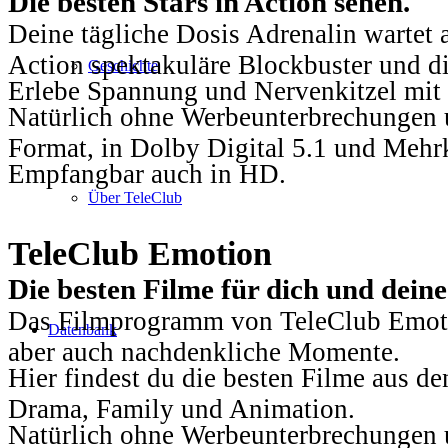
Die besten Stars in Action sehen.
Deine tägliche Dosis Adrenalin wartet 
Action spektakuläre Blockbuster und die
Geschichte
Erlebe Spannung und Nervenkitzel mit d
Natürlich ohne Werbeunterbrechungen u
Format, in Dolby Digital 5.1 und Mehr
Empfangbar auch in HD.
Über TeleClub
TeleClub Emotion
Die besten Filme für dich und dein
Das Filmprogramm von TeleClub Emotio
Datenbank
aber auch nachdenkliche Momente.
Hier findest du die besten Filme aus 
Drama, Family und Animation.
Natürlich ohne Werbeunterbrechungen u