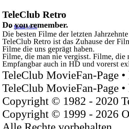
TeleClub Retro
Do you remember.
Menü
Menü
Die besten Filme der letzten Jahrzehnte
TeleClub Retro ist das Zuhause der Fil
Filme die uns geprägt haben.
Filme, die man nie vergisst. Filme, di
Empfangbar auch in HD und vorerst ex
TeleClub MovieFan-Page • h
TeleClub MovieFan-Page • 
Copyright © 1982 - 2020 
Copyright © 1999 - 2026 O
Alle Rechte vorbehalten