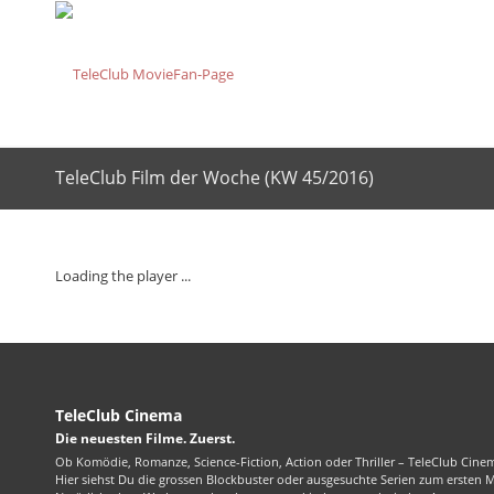
TeleClub Film der Woche (KW 45/2016)
Loading the player ...
TeleClub Cinema
Die neuesten Filme. Zuerst.
Ob Komödie, Romanze, Science-Fiction, Action oder Thriller – TeleClub Cinem
Hier siehst Du die grossen Blockbuster oder ausgesuchte Serien zum ersten 