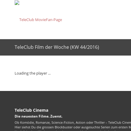
TeleClub Film der Woche (KW 44/2016)
Loading the player ...
TeleClub Cinema
Die neuesten Filme. Zuerst.
Ob Komödie, Romanze, Science-Fiction, Action oder Thriller – TeleClub Cinem
Hier siehst Du die grossen Blockbuster oder ausgesuchte Serien zum ersten 