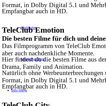
Format, in Dolby Digital 5.1 und Mehr
Empfangbar auch in HD.
TeleClub Emotion
Highlights
Die besten Filme für dich und dein
Das Filmprogramm von TeleClub Emotio
aber auch nachdenkliche Momente.
Hier findest du die besten Filme aus 
MovieDataBase
Drama, Family und Animation.
Natürlich ohne Werbeunterbrechungen u
Format, in Dolby Digital 5.1 und Mehr
Empfangbar auch in HD.
Info-Show
TeleClub City