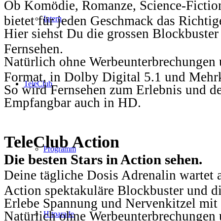
Ob Komödie, Romanze, Science-Fiction
bietet für jeden Geschmack das Richtig
Intern
Hier siehst Du die grossen Blockbuster
Fernsehen.
Natürlich ohne Werbeunterbrechungen u
Format, in Dolby Digital 5.1 und Mehr
TeleClub
So wird Fernsehen zum Erlebnis und d
Empfangbar auch in HD.
TeleClub Action
Programm
Die besten Stars in Action sehen.
Deine tägliche Dosis Adrenalin wartet 
Action spektakuläre Blockbuster und die
Erlebe Spannung und Nervenkitzel mit d
Natürlich ohne Werbeunterbrechungen u
Hitparade