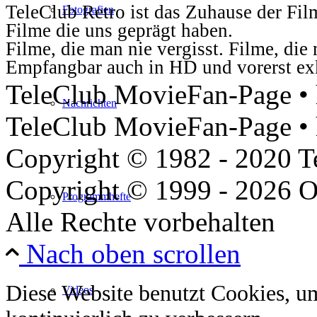
TeleClub Retro ist das Zuhause der Fil
Fotografien
Filme die uns geprägt haben.
Filme, die man nie vergisst. Filme, di
Empfangbar auch in HD und vorerst ex
TeleClub MovieFan-Page • h
Nachrichten
TeleClub MovieFan-Page • 
Copyright © 1982 - 2020 
Copyright © 1999 - 2026 O
Programmhefte
Alle Rechte vorbehalten
Nach oben scrollen
Diese Website benutzt Cookies, u
Videos