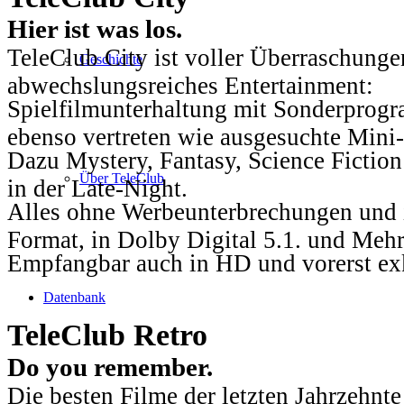
Hier ist was los.
TeleClub City ist voller Überraschungen
Geschichte
abwechslungsreiches Entertainment:
Spielfilmunterhaltung mit Sonderprog
ebenso vertreten wie ausgesuchte Mini-
Dazu Mystery, Fantasy, Science Fiction
Über TeleClub
in der Late-Night.
Alles ohne Werbeunterbrechungen und i
Format, in Dolby Digital 5.1. und Mehr
Empfangbar auch in HD und vorerst ex
Datenbank
TeleClub Retro
Do you remember.
Die besten Filme der letzten Jahrzehnte