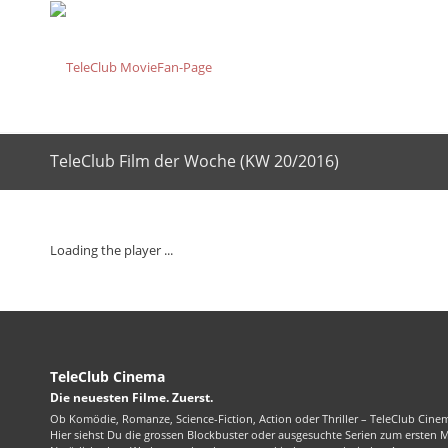
TeleClub Film der Woche (KW 20/2016)
Loading the player ...
TeleClub Cinema
Die neuesten Filme. Zuerst.
Ob Komödie, Romanze, Science-Fiction, Action oder Thriller – TeleClub Cinem
Hier siehst Du die grossen Blockbuster oder ausgesuchte Serien zum ersten 