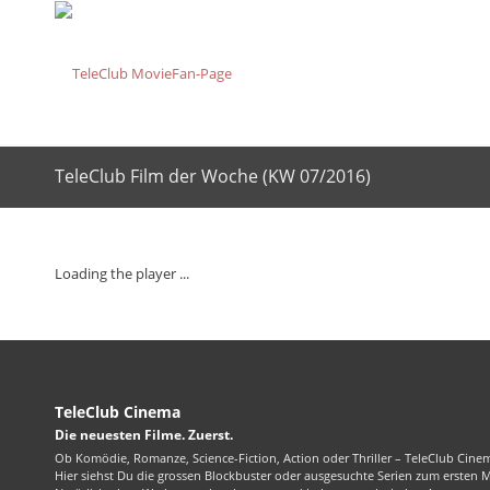
TeleClub Film der Woche (KW 07/2016)
Loading the player ...
TeleClub Cinema
Die neuesten Filme. Zuerst.
Ob Komödie, Romanze, Science-Fiction, Action oder Thriller – TeleClub Cinem
Hier siehst Du die grossen Blockbuster oder ausgesuchte Serien zum ersten 