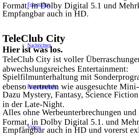
Format, in Dolby Digital 5.1 und Mehr
Fotografien
Empfangbar auch in HD.
TeleClub City
Nachrichten
Hier ist was los.
TeleClub City ist voller Überraschungen
abwechslungsreiches Entertainment:
Spielfilmunterhaltung mit Sonderprog
ebenso vertreten wie ausgesuchte Mini-
Programmhefte
Dazu Mystery, Fantasy, Science Fiction
in der Late-Night.
Alles ohne Werbeunterbrechungen und i
Format, in Dolby Digital 5.1. und Mehr
Videos
Empfangbar auch in HD und vorerst ex