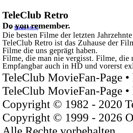
TeleClub Retro
Do you remember.
Menü
Menü
Die besten Filme der letzten Jahrzehnte
TeleClub Retro ist das Zuhause der Fil
Filme die uns geprägt haben.
Filme, die man nie vergisst. Filme, di
Empfangbar auch in HD und vorerst ex
TeleClub MovieFan-Page • h
TeleClub MovieFan-Page • 
Copyright © 1982 - 2020 
Copyright © 1999 - 2026 O
Alle Rechte vorbehalten