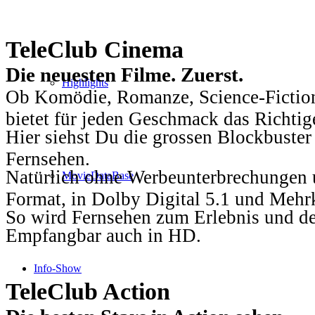
TeleClub Cinema
Die neuesten Filme. Zuerst.
Highlights
Ob Komödie, Romanze, Science-Fiction
bietet für jeden Geschmack das Richtig
Hier siehst Du die grossen Blockbuster
Fernsehen.
Natürlich ohne Werbeunterbrechungen u
MovieDataBase
Format, in Dolby Digital 5.1 und Mehr
So wird Fernsehen zum Erlebnis und d
Empfangbar auch in HD.
Info-Show
TeleClub Action