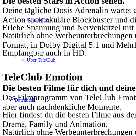
Die besten Stars in Action sehen.
Deine tägliche Dosis Adrenalin wartet 
Action spektakuläre Blockbuster und die
Geschichte
Erlebe Spannung und Nervenkitzel mit d
Natürlich ohne Werbeunterbrechungen u
Format, in Dolby Digital 5.1 und Mehr
Empfangbar auch in HD.
Über TeleClub
TeleClub Emotion
Die besten Filme für dich und dein
Das Filmprogramm von TeleClub Emotio
Datenbank
aber auch nachdenkliche Momente.
Hier findest du die besten Filme aus 
Drama, Family und Animation.
Natürlich ohne Werbeunterbrechungen u