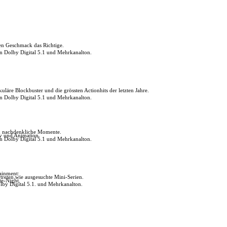
den Geschmack das Richtige.
in Dolby Digital 5.1 und Mehrkanalton.
uläre Blockbuster und die grössten Actionhits der letzten Jahre.
in Dolby Digital 5.1 und Mehrkanalton.
ch nachdenkliche Momente.
ly und Animation.
in Dolby Digital 5.1 und Mehrkanalton.
tainment:
reten wie ausgesuchte Mini-Serien.
te-Night.
lby Digital 5.1. und Mehrkanalton.