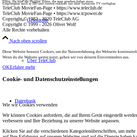
Filme, die man nie vergisst. Filme, die man gesehen haben muss.
Empfangbar auch in HD und vorerst exklusiv nur über Swisscom TV verfügbar.
TeleClub MovieFan-Page • https://www.teleclub.de
TeleClub MovieFan-Page • https://www.tcpower.de
Copyright © 1982 - 2020 TeleClub AG
Geschichte
Copyright © 1999 - 2026 Oliver Wolf
Alle Rechte vorbehalten
Nach oben scrollen
Diese Website benutzt Cookies, um die Nutzererfahrung der Webseite kontinuierli
Wenn du die Website weiter nutzt, gehen wir von deinem Einverständnis aus.
Über TeleClub
OK
Erfahre mehr
Cookie- und Datenschutzeinstellungen
Datenbank
Wie wir Cookies verwenden
Wir können Cookies anfordern, die auf Ihrem Gerät eingestellt werde
verbessern und Ihre Beziehung zu unserer Website anpassen.
Klicken Sie auf die verschiedenen Kategorienüberschriften, um mehr 
auf Ihre Erfahrung auf unseren Websites und auf die Dienste haben k