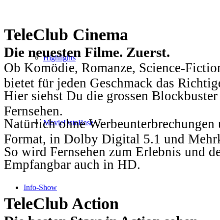
TeleClub Cinema
Die neuesten Filme. Zuerst.
Highlights
Ob Komödie, Romanze, Science-Fiction
bietet für jeden Geschmack das Richtig
Hier siehst Du die grossen Blockbuster
Fernsehen.
Natürlich ohne Werbeunterbrechungen u
MovieDataBase
Format, in Dolby Digital 5.1 und Mehr
So wird Fernsehen zum Erlebnis und d
Empfangbar auch in HD.
Info-Show
TeleClub Action