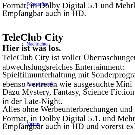
Format, in Dolby Digital 5.1 und Mehr
Fotografien
Empfangbar auch in HD.
TeleClub City
Nachrichten
Hier ist was los.
TeleClub City ist voller Überraschungen
abwechslungsreiches Entertainment:
Spielfilmunterhaltung mit Sonderprog
ebenso vertreten wie ausgesuchte Mini-
Programmhefte
Dazu Mystery, Fantasy, Science Fiction
in der Late-Night.
Alles ohne Werbeunterbrechungen und i
Format, in Dolby Digital 5.1. und Mehr
Videos
Empfangbar auch in HD und vorerst ex