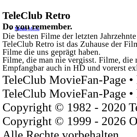
TeleClub Retro
Do you remember.
Menü
Menü
Die besten Filme der letzten Jahrzehnte
TeleClub Retro ist das Zuhause der Fil
Filme die uns geprägt haben.
Filme, die man nie vergisst. Filme, di
Empfangbar auch in HD und vorerst ex
TeleClub MovieFan-Page • h
TeleClub MovieFan-Page • 
Copyright © 1982 - 2020 
Copyright © 1999 - 2026 O
Alle Rechte vorbehalten