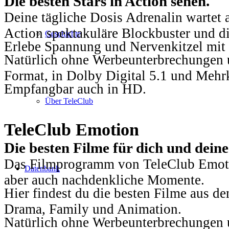
Die besten Stars in Action sehen.
Deine tägliche Dosis Adrenalin wartet 
Action spektakuläre Blockbuster und die
Geschichte
Erlebe Spannung und Nervenkitzel mit d
Natürlich ohne Werbeunterbrechungen u
Format, in Dolby Digital 5.1 und Mehr
Empfangbar auch in HD.
Über TeleClub
TeleClub Emotion
Die besten Filme für dich und dein
Das Filmprogramm von TeleClub Emotio
Datenbank
aber auch nachdenkliche Momente.
Hier findest du die besten Filme aus 
Drama, Family und Animation.
Natürlich ohne Werbeunterbrechungen u