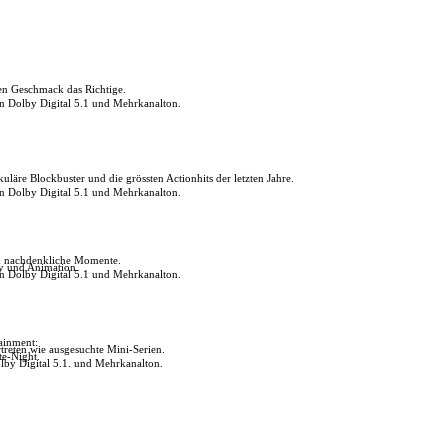
den Geschmack das Richtige.
in Dolby Digital 5.1 und Mehrkanalton.
uläre Blockbuster und die grössten Actionhits der letzten Jahre.
in Dolby Digital 5.1 und Mehrkanalton.
ch nachdenkliche Momente.
ly und Animation.
in Dolby Digital 5.1 und Mehrkanalton.
tainment:
reten wie ausgesuchte Mini-Serien.
te-Night.
lby Digital 5.1. und Mehrkanalton.