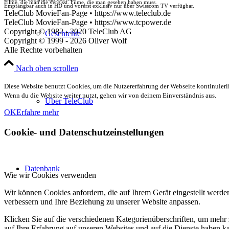
Filme, die man nie vergisst. Filme, die man gesehen haben muss.
Empfangbar auch in HD und vorerst exklusiv nur über Swisscom TV verfügbar.
TeleClub MovieFan-Page • https://www.teleclub.de
TeleClub MovieFan-Page • https://www.tcpower.de
Copyright © 1982 - 2020 TeleClub AG
Geschichte
Copyright © 1999 - 2026 Oliver Wolf
Alle Rechte vorbehalten
Nach oben scrollen
Diese Website benutzt Cookies, um die Nutzererfahrung der Webseite kontinuierli
Wenn du die Website weiter nutzt, gehen wir von deinem Einverständnis aus.
Über TeleClub
OK
Erfahre mehr
Cookie- und Datenschutzeinstellungen
Datenbank
Wie wir Cookies verwenden
Wir können Cookies anfordern, die auf Ihrem Gerät eingestellt werde
verbessern und Ihre Beziehung zu unserer Website anpassen.
Klicken Sie auf die verschiedenen Kategorienüberschriften, um mehr 
auf Ihre Erfahrung auf unseren Websites und auf die Dienste haben k